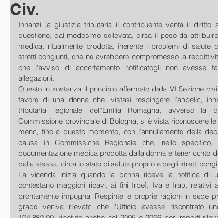
Civ.
Innanzi la giustizia tributaria il contribuente vanta il diritt
questione, dal medesimo sollevata, circa il peso da attribuir
medica, ritualmente prodotta, inerente i problemi di salute d
stretti congiunti, che ne avrebbero compromesso la reddittività
che l'avviso di accertamento notificatogli non avesse fat
allegazioni.
Questo in sostanza il principio affermato dalla VI Sezione civi
favore di una donna che, vistasi respingere l’appello, in
tributaria regionale dell'Emilia Romagna, avverso la d
Commissione provinciale di Bologna, si è vista riconoscere le p
meno, fino a questo momento, con l’annullamento della decisi
causa in Commissione Regionale che, nello specifico, 
documentazione medica prodotta dalla donna e tener conto delle
dalla stessa, circa lo stato di salute proprio e degli stretti congi
La vicenda inizia quando la donna riceve la notifica di u
contestano maggiori ricavi, ai fini Irpef, Iva e Irap, relativi a
prontamente impugna. Respinte le proprie ragioni in sede pro
grado veniva rilevato che l'Ufficio avesse riscontrato u
104.882,00, ripetuto anche nel 2005 e 2006 per importi rileva