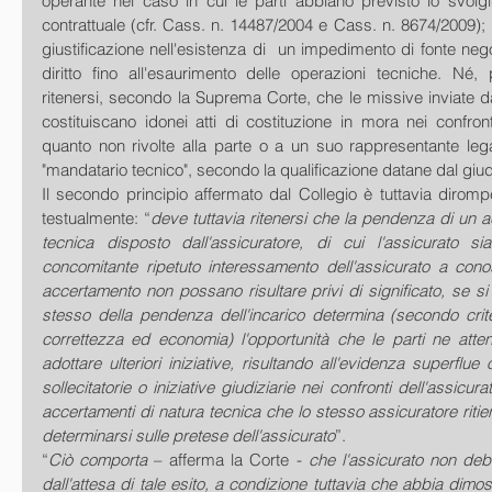
operante nel caso in cui le parti abbiano previsto lo svolgi
contrattuale (cfr. Cass. n. 14487/2004 e Cass. n. 8674/2009); i
giustificazione nell'esistenza di  un impedimento di fonte negoz
diritto fino all'esaurimento delle operazioni tecniche. Né, 
ritenersi, secondo la Suprema Corte, che le missive inviate dal
costituiscano idonei atti di costituzione in mora nei confronti
quanto non rivolte alla parte o a un suo rappresentante leg
"mandatario tecnico", secondo la qualificazione datane dal giud
Il secondo principio affermato dal Collegio è tuttavia dirompe
testualmente: “
deve tuttavia ritenersi che la pendenza di un a
tecnica disposto dall'assicuratore, di cui l'assicurato sia 
concomitante ripetuto interessamento dell'assicurato a conosc
accertamento non possano risultare privi di significato, se si 
stesso della pendenza dell'incarico determina (secondo crite
correttezza ed economia) l'opportunità che le parti ne atten
adottare ulteriori iniziative, risultando all'evidenza superflue o
sollecitatorie o iniziative giudiziarie nei confronti dell'assicurato
accertamenti di natura tecnica che lo stesso assicuratore ritien
determinarsi sulle pretese dell'assicurato
”. 
“
Ciò comporta
 – afferma la Corte - 
che l'assicurato non deb
dall'attesa di tale esito, a condizione tuttavia che abbia dimo