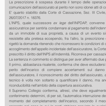
La prescrizione è sospesa durante il tempo delle operazioni p
comunicazioni dell'assicurato al perito non sono idonei atti di c
E' quanto stabilito dalla Corte di Cassazione, Sez. III Civile
26/07/2017 n. 18376.
L'INPS, quale successore 
ex lege
 dell'INPDAP, convenne i
assicuratrice per sentirla condannare al pagamento dell'indenni
da un immobile di sua proprietà, a causa di un evento si
resistette alla pretesa eccependo, fra l'altro, la prescrizione de
rigettò la domanda ritenendo che ricorressero le condizioni di cui
accoglimento dell'appello incidentale dell’assicuratore, la Corte
prescritto il diritto dell'INPS all'indennità. Ricorreva per cassaz
La sentenza in commento si distingue per aver affermato due pr
Il primo, abbastanza risalente, conferma che deve escludersi c
perito dell'incarico di compiere accertamenti sul danno
dell'assicuratore, il riconoscimento del diritto dell'assicurato, at
tecnico è volta non soltanto a quantificare il danno, ma an
riconducibilità nell'ambito della copertura assicurativa. 
Il Supremo Collegio conferma, altresì, che deve egualmente
conferimento determini, di per sé, l'automatica interruzione dell
momento del completamento dell'incarico, secondo il mecc