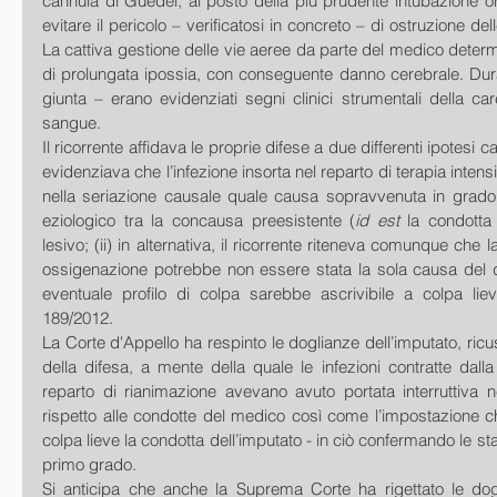
cannula di Guedel, al posto della più prudente intubazione oro 
evitare il pericolo – verificatosi in concreto – di ostruzione delle
La cattiva gestione delle vie aeree da parte del medico deter
di prolungata ipossia, con conseguente danno cerebrale. Duran
giunta – erano evidenziati segni clinici strumentali della ca
sangue.
Il ricorrente affidava le proprie difese a due differenti ipotesi cau
evidenziava che l’infezione insorta nel reparto di terapia intensi
nella seriazione causale quale causa sopravvenuta in grado d
eziologico tra la concausa preesistente (
id est 
la condotta 
lesivo; (ii) in alternativa, il ricorrente riteneva comunque che
ossigenazione potrebbe non essere stata la sola causa del d
eventuale profilo di colpa sarebbe ascrivibile a colpa lieve
189/2012.
La Corte d'Appello ha respinto le doglianze dell’imputato, ricu
della difesa, a mente della quale le infezioni contratte dalla v
reparto di rianimazione avevano avuto portata interruttiva n
rispetto alle condotte del medico così come l’impostazione c
colpa lieve la condotta dell’imputato - in ciò confermando le stat
primo grado.
Si anticipa che anche la Suprema Corte ha rigettato le dogli