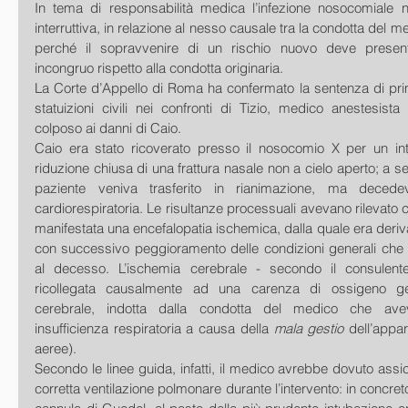
In tema di responsabilità medica l’infezione nosocomiale n
interruttiva, in relazione al nesso causale tra la condotta del me
perché il sopravvenire di un rischio nuovo deve present
incongruo rispetto alla condotta originaria. 
La Corte d’Appello di Roma ha confermato la sentenza di prim
statuizioni civili nei confronti di Tizio, medico anestesista
colposo ai danni di Caio.
Caio era stato ricoverato presso il nosocomio X per un inte
riduzione chiusa di una frattura nasale non a cielo aperto; a segu
paziente veniva trasferito in rianimazione, ma decedev
cardiorespiratoria. Le risultanze processuali avevano rilevato c
manifestata una encefalopatia ischemica, dalla quale era deriva
con successivo peggioramento delle condizioni generali che a
al decesso. L’ischemia cerebrale - secondo il consulent
ricollegata causalmente ad una carenza di ossigeno gene
cerebrale, indotta dalla condotta del medico che ave
insufficienza respiratoria a causa della 
mala gestio
 dell’appar
aeree).
Secondo le linee guida, infatti, il medico avrebbe dovuto assic
corretta ventilazione polmonare durante l’intervento: in concreto 