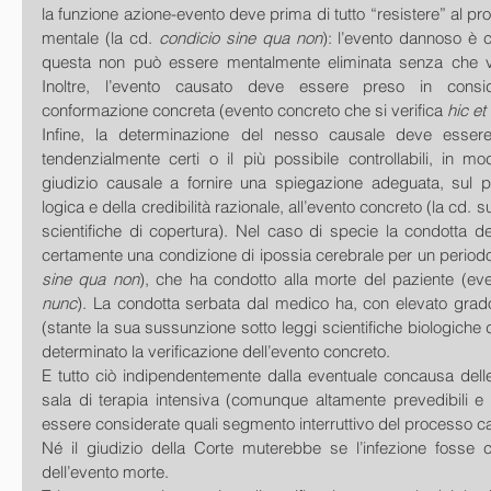
la funzione azione-evento deve prima di tutto “resistere” al pr
mentale (la cd. 
condicio sine qua non
): l’evento dannoso è c
questa non può essere mentalmente eliminata senza che v
Inoltre, l’evento causato deve essere preso in consid
conformazione concreta (evento concreto che si verifica 
hic et
Infine, la determinazione del nesso causale deve essere 
tendenzialmente certi o il più possibile controllabili, in mo
giudizio causale a fornire una spiegazione adeguata, sul pia
logica e della credibilità razionale, all’evento concreto (la cd. 
scientifiche di copertura). Nel caso di specie la condotta d
certamente una condizione di ipossia cerebrale per un periodo
sine qua non
), che ha condotto alla morte del paziente (even
nunc
). La condotta serbata dal medico ha, con elevato grado 
(stante la sua sussunzione sotto leggi scientifiche biologiche di 
determinato la verificazione dell’evento concreto.
E tutto ciò indipendentemente dalla eventuale concausa delle i
sala di terapia intensiva (comunque altamente prevedibili e qu
essere considerate quali segmento interruttivo del processo c
Né il giudizio della Corte muterebbe se l’infezione fosse 
dell’evento morte.