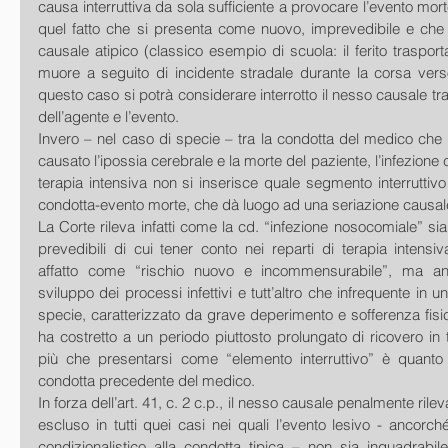
causa interruttiva da sola sufficiente a provocare l’evento morte 
quel fatto che si presenta come nuovo, imprevedibile e che
causale atipico (classico esempio di scuola: il ferito traspor
muore a seguito di incidente stradale durante la corsa verso
questo caso si potrà considerare interrotto il nesso causale tra 
dell’agente e l’evento.
Invero – nel caso di specie – tra la condotta del medico che è 
causato l’ipossia cerebrale e la morte del paziente, l’infezione c
terapia intensiva non si inserisce quale segmento interruttivo
condotta-evento morte, che dà luogo ad una seriazione causa
La Corte rileva infatti come la cd. “infezione nosocomiale” sia u
prevedibili di cui tener conto nei reparti di terapia intensi
affatto come “rischio nuovo e incommensurabile”, ma an
sviluppo dei processi infettivi e tutt’altro che infrequente in 
specie, caratterizzato da grave deperimento e sofferenza fisic
ha costretto a un periodo piuttosto prolungato di ricovero in t
più che presentarsi come “elemento interruttivo” è quanto
condotta precedente del medico.
In forza dell’art. 41, c. 2 c.p., il nesso causale penalmente ril
escluso in tutti quei casi nei quali l’evento lesivo - ancorc
condizionalistico alla condotta tipica – non sia inquadrabil