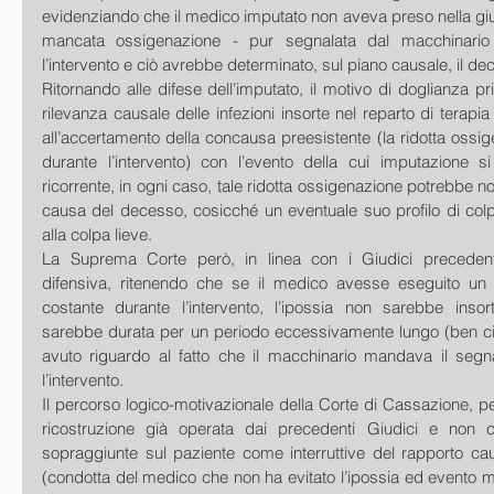
evidenziando che il medico imputato non aveva preso nella giu
mancata ossigenazione - pur segnalata dal macchinario 
l’intervento e ciò avrebbe determinato, sul piano causale, il de
Ritornando alle difese dell’imputato, il motivo di doglianza pri
rilevanza causale delle infezioni insorte nel reparto di terapia 
all’accertamento della concausa preesistente (la ridotta ossig
durante l’intervento) con l’evento della cui imputazione si
ricorrente, in ogni caso, tale ridotta ossigenazione potrebbe no
causa del decesso, cosicché un eventuale suo profilo di colp
alla colpa lieve.
La Suprema Corte però, in linea con i Giudici precedenti,
difensiva, ritenendo che se il medico avesse eseguito un 
costante durante l’intervento, l’ipossia non sarebbe ins
sarebbe durata per un periodo eccessivamente lungo (ben ci
avuto riguardo al fatto che il macchinario mandava il segna
l’intervento.
Il percorso logico-motivazionale della Corte di Cassazione, per 
ricostruzione già operata dai precedenti Giudici e non co
sopraggiunte sul paziente come interruttive del rapporto cau
(condotta del medico che non ha evitato l’ipossia ed evento mo