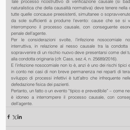
Tale processo ricostruttivo di verificazione causale (si badi
naturalistica che della causalità normativa) deve tenere nella 
tutte quelle concause preesistenti, simultanee o sopravvenut
da sole sufficienti a produrre l’evento: cause che se si ve
interrompono il processo causale, con conseguente esoner
penale dell’agente.
Per le considerazioni svolte, l’infezione nosocomiale no
interruttiva, in relazione al nesso causale tra la condotta 
sopravvenire di un rischio nuovo deve presentarsi come del tut
alla condotta originaria (cfr. Cass, sez.4, n. 25689/2016).
E l’infezione nosocomiale non lo è, anzi è uno dei rischi tipici e
in conto nei casi di non breve permanenza nei reparti di terap
sviluppo di processi infettivi è tutt’altro che infrequente nel
defedazione fisica dei pazienti.
Pertanto, un fatto o un evento “tipico e prevedibile” – come ne
è idoneo a interrompere il processo causale, con consegu
dell’agente.