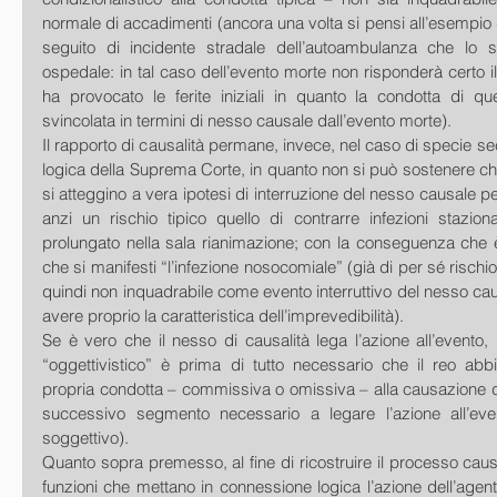
normale di accadimenti (ancora una volta si pensi all’esempio d
seguito di incidente stradale dell’autoambulanza che lo s
ospedale: in tal caso dell’evento morte non risponderà certo i
ha provocato le ferite iniziali in quanto la condotta di qu
svincolata in termini di nesso causale dall’evento morte).
Il rapporto di causalità permane, invece, nel caso di specie se
logica della Suprema Corte, in quanto non si può sostenere che 
si atteggino a vera ipotesi di interruzione del nesso causale pe
anzi un rischio tipico quello di contrarre infezioni stazio
prolungato nella sala rianimazione; con la conseguenza che è
che si manifesti “l’infezione nosocomiale” (già di per sé rischio 
quindi non inquadrabile come evento interruttivo del nesso ca
avere proprio la caratteristica dell’imprevedibilità).
Se è vero che il nesso di causalità lega l’azione all’evento,
“oggettivistico” è prima di tutto necessario che il reo abbi
propria condotta – commissiva o omissiva – alla causazione de
successivo segmento necessario a legare l’azione all’even
soggettivo).
Quanto sopra premesso, al fine di ricostruire il processo causa
funzioni che mettano in connessione logica l’azione dell’agente