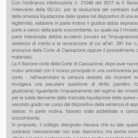
Con l’ordinanza interlocutoria n. 21048 del 2017 la II Sezion
l’intervento delle SS.UU. per la risoluzione del contrasto sull
della omessa liquidazione delle spese nel dispositivo di una se
legittimità), sebbene in parte motiva il giudice abbia espresso
porle a carico della parte soccombente, su quale sia il rimedio
parte interessata debba avvalersi (ovvero se l’impugnazione 
sentenze di merito e la revocazione di cui all’art. 391 
bis
 c.
pronunce della Corte di Cassazione oppure il procedimento di
materiale).
La II Sezione civile della Corte di Cassazione, dopo aver ravvis
motivi articolati con il ricorso principale in una controversia p
conto - nell’esaminare la censura dedotta dai ricorrenti in
involgeva una peculiare questione di diritto (peraltro ric
giudiziaria) riguardante l’inquadramento del regime dei rimedi 
per la tutela derivante dalla mancata liquidazione delle spese d
secondo grado nel corpo del dispositivo della sentenza di appe
stesse, in parte motiva, fossero state addebitate a carico d
soccombente.
In proposito, il collegio designato rilevava che su tale questi
contrasto intersezionale non solo diacronico ma anche sincr