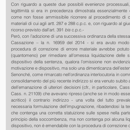
Con riguardo a queste due possibili evenienze processuali, 
legittimità si era in precedenza dimostrata essenzialmente c
come non fosse ammissibile ricorrere al procedimento di cor
materiali di cui agli artt. 287 e 288 c.p.c. e, con riguardo al giu
ricorso previsto dall'art. 391 
bis
 c.p.c.-
Però, con l’adozione di una successiva ordinanza della stessa I
Cassazione – la n. 16959 del 2014 - si era avuto modo 
procedura di correzione di errore materiale avrebbe potuto r
(quantomeno) per rimediare all’omessa liquidazione delle s
dispositivo della sentenza, qualora l’omissione non evidenzi
motivazione e dispositivo, ma solo una dimenticanza dell’este
Senonché, come rimarcato nell’ordinanza interlocutoria in comme
consolidamento del più recente indirizzo si era venuto subito a 
dell’emanazione di ulteriori decisioni (cfr., in particolare, Cas
Cass. n. 21109) che avevano ripreso (anche se in modo essenz
acritico) il contrario indirizzo - una volta del tutto preval
necessaria formulazione dell’impugnazione, ribadendosi la tes
che contenga una corretta statuizione sulle spese nella part
principio della soccombenza, ma non contenga poi alcuna liqu
dispositivo, non è emendabile con la procedura di correzione del