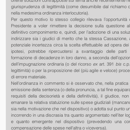
offerte soluzioni contrapposte sul tema anche recentemente nel
giurisprudenza di legittimità (come desumibile dal richiamo d
nella medesima ordinanza interlocutoria).
Per questo motivo lo stesso collegio rilevava l’opportunità di
Presidente a voler rimettere la decisione sulla questione al
definitivo componimento e, quindi, per l’adozione di una soluz
indirizzare sia i giudici di merito che la stessa Cassazione, 
potenziale incertezza circa la scelta effettuabile ad opera dei s
ipotesi, potrebbe ripercuotersi a svantaggio delle parti
formazione di decadenze in loro danno, a seconda dell’opzion
dell’impugnazione ordinaria (o del ricorso 
ex 
art. 391 
bis 
c.p
legittimità) o per la proposizione del (più agile e veloce) proc
di errore materiale.
Nell’ordinanza in commento si è osservato che, nella pratica gi
emissione della sentenza (o della pronuncia, a tal fine equipar
requisiti della decisorietà e della definitività), il giudice, no
emanare la relativa statuizione sulle spese giudiziali (mancand
sia nella motivazione che nel dispositivo) o adotta sul punto u
incorrendo in una discrasia tra quanto argomentato nell’iter lo
e quanto emergente nel dispositivo (prevedendo una con
compensazione delle spese nell'altra o viceversa).