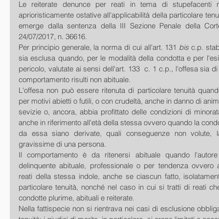
Le reiterate denunce per reati in tema di stupefacenti
aprioristicamente ostative all'applicabilità della particolare tenui
emerge dalla sentenza della III Sezione Penale della Cort
24/07/2017, n. 36616.
Per principio generale, la norma di cui all'art. 131 
bis
 c.p. stab
sia esclusa quando, per le modalità della condotta e per l'esi
pericolo, valutate ai sensi dell'art. 133  c. 1 c.p., l'offesa sia di 
comportamento risulti non abituale. 
L'offesa non può essere ritenuta di particolare tenuità quando
per motivi abietti o futili, o con crudeltà, anche in danno di ani
sevizie o, ancora, abbia profittato delle condizioni di minorata
anche in riferimento all'età della stessa ovvero quando la cond
da essa siano derivate, quali conseguenze non volute, la
gravissime di una persona. 
Il comportamento è da ritenersi abituale quando l'autore 
delinquente abituale, professionale o per tendenza ovvero
reati della stessa indole, anche se ciascun fatto, isolatament
particolare tenuità, nonché nel caso in cui si tratti di reati 
condotte plurime, abituali e reiterate.
Nella fattispecie non si rientrava nei casi di esclusione obbligat