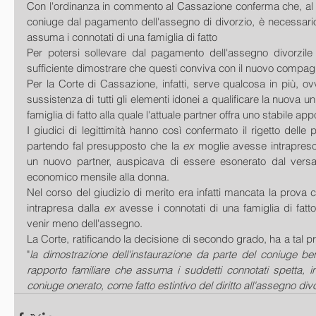
Con l'ordinanza in commento al Cassazione conferma che, al fine
coniuge dal pagamento dell'assegno di divorzio, è necessario
assuma i connotati di una famiglia di fatto
Per potersi sollevare dal pagamento dell'assegno divorzile a
sufficiente dimostrare che questi conviva con il nuovo compag
Per la Corte di Cassazione, infatti, serve qualcosa in più, ovv
sussistenza di tutti gli elementi idonei a qualificare la nuova u
famiglia di fatto alla quale l'attuale partner offra uno stabile a
I giudici di legittimità hanno così confermato il rigetto delle
partendo fal presupposto che la 
ex
 moglie avesse intrapres
un nuovo partner, auspicava di essere esonerato dal versa
economico mensile alla donna.
Nel corso del giudizio di merito era infatti mancata la prova c
intrapresa dalla 
ex
 avesse i connotati di una famiglia di fatto, 
venir meno dell'assegno.
La Corte, ratificando la decisione di secondo grado, ha a tal p
"
la dimostrazione dell'instaurazione da parte del coniuge ben
rapporto familiare che assuma i suddetti connotati spetta, in l
coniuge onerato, come fatto estintivo del diritto all'assegno divo