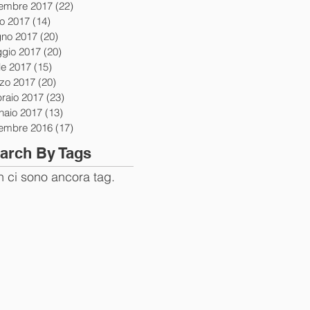
tembre 2017
(22)
22 post
io 2017
(14)
14 post
gno 2017
(20)
20 post
gio 2017
(20)
20 post
le 2017
(15)
15 post
zo 2017
(20)
20 post
braio 2017
(23)
23 post
naio 2017
(13)
13 post
tembre 2016
(17)
17 post
arch By Tags
 ci sono ancora tag.