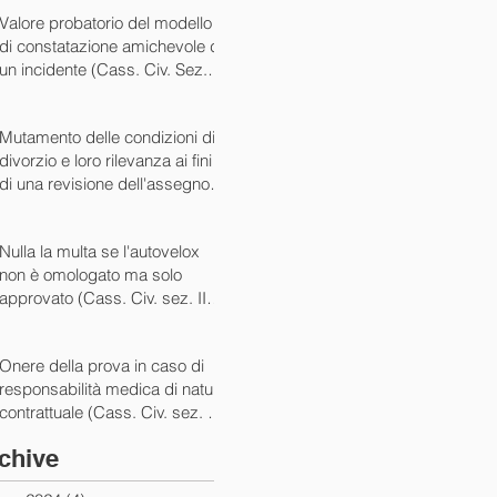
07/05/2024)
Valore probatorio del modello
di constatazione amichevole di
un incidente (Cass. Civ. Sez. III
ord. n. 15431 del 03/06/2024)
Mutamento delle condizioni di
divorzio e loro rilevanza ai fini
di una revisione dell'assegno
(Cass. Civ. Sez. I ord. n. 13175
del 14/05/2024)
Nulla la multa se l'autovelox
non è omologato ma solo
approvato (Cass. Civ. sez. II
ord. n. 10505/2024)
Onere della prova in caso di
responsabilità medica di natura
contrattuale (Cass. Civ. sez. III
ord. 5922 del 05/03/2024)
chive