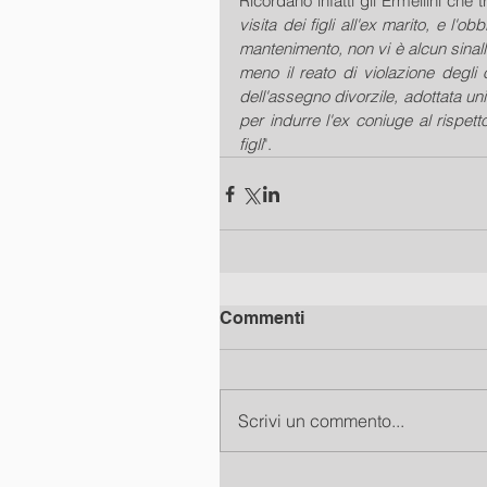
Ricordano infatti gli Ermellini che tr
visita dei figli all'ex marito, e l'o
mantenimento, non vi è alcun sinalla
meno il reato di violazione degli o
dell'assegno divorzile, adottata un
per indurre l'ex coniuge al rispett
figli
".
Commenti
Scrivi un commento...