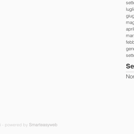
set
lugl
giu
mag
apri
mar
feb
gen
set
Se
Non
ti - powered by
Smarteasyweb