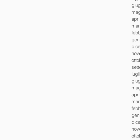
giu
mag
apri
mar
feb
gen
dic
nov
ott
set
lugl
giu
mag
apri
mar
feb
gen
dic
nov
ott