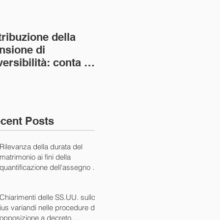
tribuzione della
Va assolto il padre
Not
nsione di
imprenditore in
giu
versibilità: conta la
bancarotta nel caso
pri
nvivenza più lunga
di omesso
nul
ass. Civ. sez. I ord.
mantenimento del
SS.
figlio minore (Ca
10/
cent Posts
Rilevanza della durata del
matrimonio ai fini della
quantificazione dell'assegno di
mantenimento (Cass. Civ. Sez.
I ord. 20507 24/07/2024)
Chiarimenti delle SS.UU. sullo
ius variandi nelle procedure di
opposizione a decreto