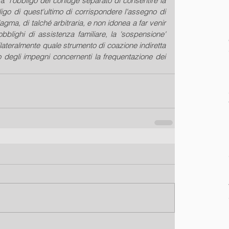
a "
l'obbligo del coniuge separato di consentire la 
bbligo di quest'ultimo di corrispondere l'assegno di 
gma, di talché arbitraria, e non idonea a far venir 
bblighi di assistenza familiare, la 'sospensione' 
ilateralmente quale strumento di coazione indiretta 
o degli impegni concernenti la frequentazione dei 