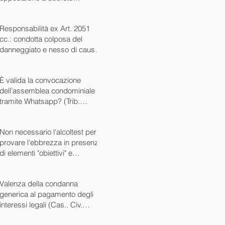
ingiuntivo (Cass. Civ. SS.UU.
sent. 26727 15/10/2024)
Responsabilità ex Art. 2051
cc.: condotta colposa del
danneggiato e nesso di causa
(Cass. Civ. sez. III ord. n.
24799 del 16/09/2024)
È valida la convocazione
dell’assemblea condominiale
tramite Whatsapp? (Trib.
Avellino sent. 1705 08/10/2024)
Non necessario l'alcoltest per
provare l'ebbrezza in presenza
di elementi "obiettivi" e
sintomatici (Cass. Pen. Sez. IV
sent. n. 20763 del 27/05/2024)
Valenza della condanna
generica al pagamento degli
interessi legali (Cas.. Civ.
SS.UU. sent. n. 12449