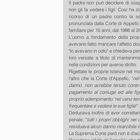
Il padre non può decidere di sos
non gli fa vedere i figli. Così ha s
ricorso di un padre contro la se
pronunciata dalla Corte di Appello 
familiare per 16 anni, dal 1986 al 2
L'uomo a fondamento della propr
avevano fatto mancare l'affetto dov
"lo avevano in odio" e chiedeva per
loro versate a titolo di mantenim
nelle condizioni per averne diritto.
Rigettate le proprie istanze nel m
l'altro che la Corte d'Appello, "
nel
danno, non avrebbe tenuto conto d
pagamento al coniuge ed alle figl
proprio adempimento 'nel vano tentat
frequentare e vedere le sue figlie
'".
Deduceva inoltre di aver correttam
penale, "
tutti i propri obblighi nei
residuava alcun danno risarcibile i
La Suprema Corte però non è d'ac