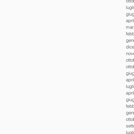
ott
lugl
giu
apri
mar
feb
gen
dic
nov
ott
ott
giu
apri
lugl
apri
giu
feb
gen
ott
set
lugl