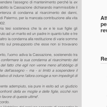
pendere l'assegno di mantenimento perché la 
ex 
tabilito la Cassazione dichiarando inammissibile il 
ntenza di condanna al risarcimento dei danni, 
At
di Palermo, per la mancata contribuzione alla vita 
002.
pe
ia tesi sosteneva che la 
ex
 e le sue figlie gli 
re
uto ad un marito ed un padre in quanto tutte e tre 
co
altro la condanna alla restituzione di varie somme 
(C
ento sul presupposto che esse non si trovavano 
erito, l'uomo adiva la Cassazione, sostenendo tra 
Re
 confermare la sua condanna al risarcimento del 
el fatto che egli non venne meno all'obbligo di 
ie dell'assegno – ma - si limitò a sospendere il 
ivo di indurre l'allora coniuge a non impedirgli di 
ente adempiuto, sia pure in esito ad un giudizio 
 confronti della ex moglie e delle figlie, sicché non 
n favore di queste ultime
".
cordo.