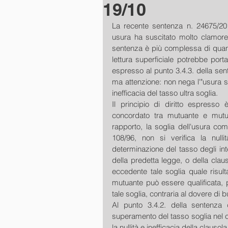
19/10
La recente sentenza n. 24675/201
usura ha suscitato molto clamore t
sentenza è più complessa di quan
lettura superficiale potrebbe port
espresso al punto 3.4.3. della sen
ma attenzione: non nega l'"usura 
inefficacia del tasso ultra soglia.
Il principio di diritto espresso è
concordato tra mutuante e mutua
rapporto, la soglia dell'usura com
108/96, non si verifica la nullit
determinazione del tasso degli inte
della predetta legge, o della cla
eccedente tale soglia quale risult
mutuante può essere qualificata, p
tale soglia, contraria al dovere di 
Al punto 3.4.2. della sentenza 
superamento del tasso soglia nel 
la nullità e inefficacia della clausol