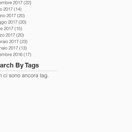
tembre 2017
(22)
22 post
io 2017
(14)
14 post
gno 2017
(20)
20 post
gio 2017
(20)
20 post
le 2017
(15)
15 post
zo 2017
(20)
20 post
braio 2017
(23)
23 post
naio 2017
(13)
13 post
tembre 2016
(17)
17 post
arch By Tags
 ci sono ancora tag.