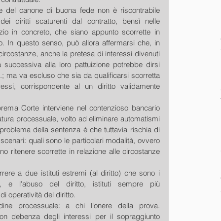
e del canone di buona fede non è riscontrabile 
ei diritti scaturenti dal contratto, bensì nelle 
izio in concreto, che siano appunto scorrette in 
o. In questo senso, può allora affermarsi che, in 
circostanze, anche la pretesa di interessi divenuti 
 successiva alla loro pattuizione potrebbe dirsi 
c.; ma va escluso che sia da qualificarsi scorretta 
essi, corrispondente al un diritto validamente 
rema Corte interviene nel contenzioso bancario 
tura processuale, volto ad eliminare automatismi 
l problema della sentenza è che tuttavia rischia di 
scenari: quali sono le particolari modalità, ovvero 
o ritenere scorrette in relazione alle circostanze 
re a due istituti estremi (al diritto) che sono i 
le, e l'abuso del diritto, istituti sempre più 
i operatività del diritto.
e processuale: a chi l'onere della prova. 
n debenza degli interessi per il sopraggiunto 