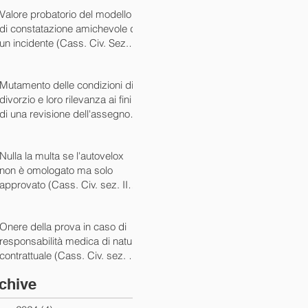
07/05/2024)
Valore probatorio del modello
di constatazione amichevole di
un incidente (Cass. Civ. Sez. III
ord. n. 15431 del 03/06/2024)
Mutamento delle condizioni di
divorzio e loro rilevanza ai fini
di una revisione dell'assegno
(Cass. Civ. Sez. I ord. n. 13175
del 14/05/2024)
Nulla la multa se l'autovelox
non è omologato ma solo
approvato (Cass. Civ. sez. II
ord. n. 10505/2024)
Onere della prova in caso di
responsabilità medica di natura
contrattuale (Cass. Civ. sez. III
ord. 5922 del 05/03/2024)
chive