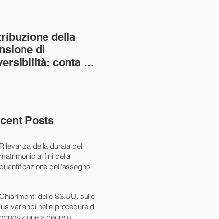
tribuzione della
Va assolto il padre
Not
nsione di
imprenditore in
giu
versibilità: conta la
bancarotta nel caso
pri
nvivenza più lunga
di omesso
nul
ass. Civ. sez. I ord.
mantenimento del
SS.
figlio minore (Ca
10/
cent Posts
Rilevanza della durata del
matrimonio ai fini della
quantificazione dell'assegno di
mantenimento (Cass. Civ. Sez.
I ord. 20507 24/07/2024)
Chiarimenti delle SS.UU. sullo
ius variandi nelle procedure di
opposizione a decreto