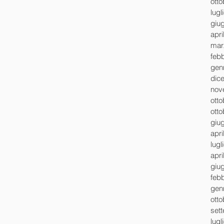
ott
lugl
giu
apri
mar
feb
gen
dic
nov
ott
ott
giu
apri
lugl
apri
giu
feb
gen
ott
set
lugl