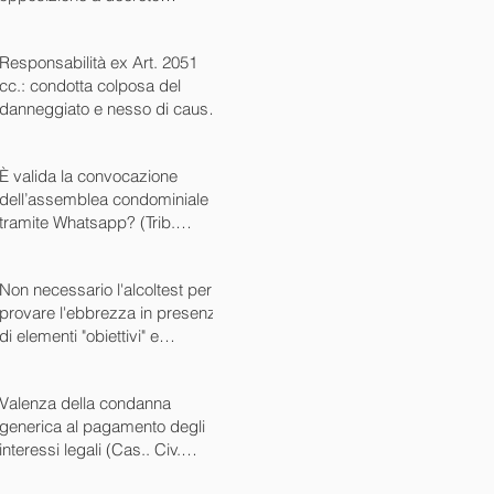
ingiuntivo (Cass. Civ. SS.UU.
sent. 26727 15/10/2024)
Responsabilità ex Art. 2051
cc.: condotta colposa del
danneggiato e nesso di causa
(Cass. Civ. sez. III ord. n.
24799 del 16/09/2024)
È valida la convocazione
dell’assemblea condominiale
tramite Whatsapp? (Trib.
Avellino sent. 1705 08/10/2024)
Non necessario l'alcoltest per
provare l'ebbrezza in presenza
di elementi "obiettivi" e
sintomatici (Cass. Pen. Sez. IV
sent. n. 20763 del 27/05/2024)
Valenza della condanna
generica al pagamento degli
interessi legali (Cas.. Civ.
SS.UU. sent. n. 12449