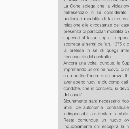
La Corte spiega che la violazion
nell'esercizio in sé considerato d
particolari modalità di tale eserc
relazione alle circostanze del cas
presenza di particolari modalità o 
superiori al tasso soglia in epoca
scorretta ai sensi dell'art. 1375 c.
la pretesa in sé di quegli inter
riconosciuto dal contratto.
Ancora una volta, dunque, la Sup
imprimendo un ordine nuovo, di na
e a ripartire l'onere della prova. I
aver aperto nuovi e più complicati 
condotte, che in concreto, si devon
del caso?
Sicuramente sarà necessario ricorre
limiti dell'autonomia contrattua
indispensabili a delimitare l'ambito d
Resta comunque un nuovo ordin
Indubbiamente chi eccepirà la no