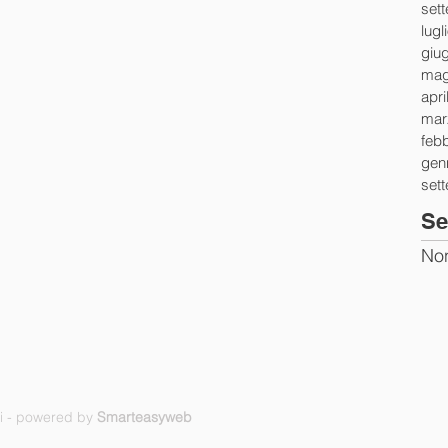
set
lugl
giu
mag
apri
mar
feb
gen
set
Se
Non
ti - powered by
Smarteasyweb