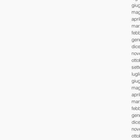
giu
mag
apri
mar
feb
gen
dic
nov
ott
set
lugl
giu
mag
apri
mar
feb
gen
dic
nov
ott