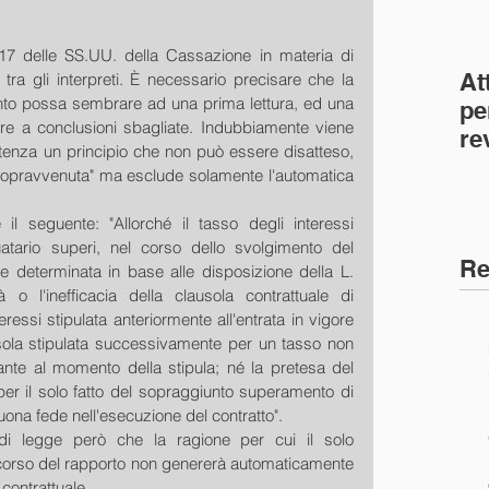
7 delle SS.UU. della Cassazione in materia di 
At
ra gli interpreti. È necessario precisare che la 
to possa sembrare ad una prima lettura, ed una 
pe
are a conclusioni sbagliate. Indubbiamente viene 
re
tenza un principio che non può essere disatteso, 
co
sopravvenuta" ma esclude solamente l'automatica 
(C
 il seguente: "Allorché il tasso degli interessi 
tario superi, nel corso dello svolgimento del 
Re
e determinata in base alle disposizione della L. 
à o l'inefficacia della clausola contrattuale di 
ressi stipulata anteriormente all'entrata in vigore 
usola stipulata successivamente per un tasso non 
ante al momento della stipula; né la pretesa del 
er il solo fatto del sopraggiunto superamento di 
buona fede nell'esecuzione del contratto".
di legge però che la ragione per cui il solo 
corso del rapporto non genererà automaticamente 
a contrattuale.