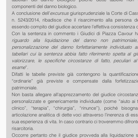
componenti del danno biologico.
A conclusione dell’
excursus
 giurisprudenziale la Corte di Ca
n. 5243/2014, ribadisce che il risarcimento alla persona de
essendo compito del giudice accertare l’effettiva consistenza d
Con la sentenza in commento i Giudici di Piazza Cavour h
riguardo alla liquidazione del danno non patrimoniale,
personalizzazione del danno forfettariamente individuato a
tabellari cui la sentenza abbia fatto riferimento spetta al g
valorizzare, le specifiche circostanze di fatto, peculiari a
esame
”.
Difatti le tabelle previste già contengono la quantificazio
“ordinarie” già previste e compensate dalla forfetizza
patrimoniale.
Non basta allegare all'apprezzamento del giudice circostanz
personalizzate e genericamente individuate (come “aiuto ai terzi
clinico”, “terapia”, “chirurgia”, “rinunce”), poiché biso
articolazione analitica di dette voci attraverso l’inerenza di ess
sua esperienza di vita. In caso contrario ci troveremmo difront
risarcitoria.
Occorre pertanto che il giudice provveda alla liquidazione s