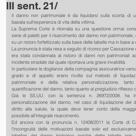
III sent. 21/
Il danno non patrimoniale è da liquidarsi sulla scorta di u
basata sull'esperienza di vita della vittima.
La Suprema Corte è ritornata su una questione ormai conso
serie di paletti per il risarcimento del danno non patrimoniale
su un ristoro forfettizzato sulla base delle tabelle ma in base a
La pronuncia è stata resa a seguito di ricorso per Cassazione d
era stata condannata al ristoro di danni non patrimoniali a
incidente stradale dal quale riportava una grave invalidità.
In particolare le doglianze della compagnia assicuratrice verso
grado e di appello erano rivolte sul metodo di liquida
patrimoniale e della relativa personalizzazione, tanto
quantificazione del danno, tanto quanto al pregiudizio riflesso 
Già le SS.UU. con la sentenza n. 26972/2008, ha ini
personalizzazione del danno, nel caso di liquidazione del d
diritto alla salute, la quale deve tener conto della magg
possibile all'integrale risarcimento.
Ed ancora con la pronuncia n. 12408/2011 la Corte di C
l’incongruità delle motivazioni basate solo ed esclusivament
tabellari del danno biologico poiché dette tabelle non c