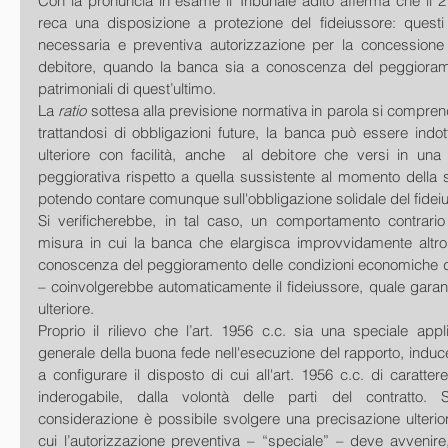
Con la pronuncia in esame il Tribunale adito afferma che il 2° 
reca una disposizione a protezione del fideiussore: questi 
necessaria e preventiva autorizzazione per la concessione 
debitore, quando la banca sia a conoscenza del peggiorame
patrimoniali di quest’ultimo.
La 
ratio
 sottesa alla previsione normativa in parola si compre
trattandosi di obbligazioni future, la banca può essere indott
ulteriore con facilità, anche  al debitore che versi in una s
peggiorativa rispetto a quella sussistente al momento della st
potendo contare comunque sull'obbligazione solidale del fidei
Si verificherebbe, in tal caso, un comportamento contrario
misura in cui la banca che elargisca improvvidamente altro
conoscenza del peggioramento delle condizioni economiche del
– coinvolgerebbe automaticamente il fideiussore, quale garant
ulteriore.
Proprio il rilievo che l’art. 1956 c.c. sia una speciale appl
generale della buona fede nell'esecuzione del rapporto, induceva
a configurare il disposto di cui all'art. 1956 c.c. di caratter
inderogabile, dalla volontà delle parti del contratto. S
considerazione è possibile svolgere una precisazione ulteriore
cui l’autorizzazione preventiva – “speciale” – deve avvenire