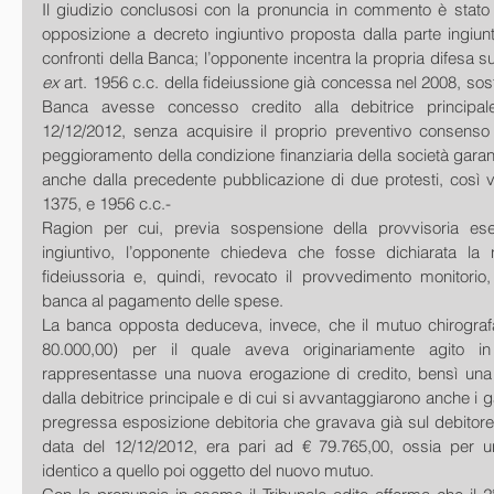
Il giudizio conclusosi con la pronuncia in commento è stato i
opposizione a decreto ingiuntivo proposta dalla parte ingiun
ex
 art. 1956 c.c. della fideiussione già concessa nel 2008, soste
Banca avesse concesso credito alla debitrice principal
12/12/2012, senza acquisire il proprio preventivo consenso
peggioramento della condizione finanziaria della società garan
anche dalla precedente pubblicazione di due protesti, così vio
1375, e 1956 c.c.-
Ragion per cui, previa sospensione della provvisoria ese
ingiuntivo, l’opponente chiedeva che fosse dichiarata la nu
fideiussoria e, quindi, revocato il provvedimento monitorio
banca al pagamento delle spese.
La banca opposta deduceva, invece, che il mutuo chirografari
80.000,00) per il quale aveva originariamente agito in
rappresentasse una nuova erogazione di credito, bensì una fa
dalla debitrice principale e di cui si avvantaggiarono anche i gar
pregressa esposizione debitoria che gravava già sul debitore p
data del 12/12/2012, era pari ad € 79.765,00, ossia per u
identico a quello poi oggetto del nuovo mutuo.