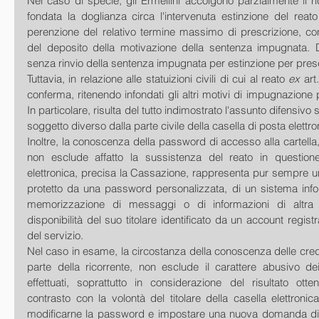
Nel caso di specie, gli Ermellini accolgono parzialmente il r
fondata la doglianza circa l'intervenuta estinzione del reat
perenzione del relativo termine massimo di prescrizione, co
del deposito della motivazione della sentenza impugnata. D
senza rinvio della sentenza impugnata per estinzione per pres
Tuttavia, in relazione alle statuizioni civili di cui al reato 
ex
 art
conferma, ritenendo infondati gli altri motivi di impugnazione p
In particolare, risulta del tutto indimostrato l'assunto difensivo su
soggetto diverso dalla parte civile della casella di posta elettro
Inoltre, la conoscenza della password di accesso alla cartella,
non esclude affatto la sussistenza del reato in questione
elettronica, precisa la Cassazione, rappresenta pur sempre u
protetto da una password personalizzata, di un sistema infor
memorizzazione di messaggi o di informazioni di altra na
disponibilità del suo titolare identificato da un account registr
del servizio.
Nel caso in esame, la circostanza della conoscenza delle cred
parte della ricorrente, non esclude il carattere abusivo de
effettuati, soprattutto in considerazione del risultato otte
contrasto con la volontà del titolare della casella elettronica
modificarne la password e impostare una nuova domanda di 