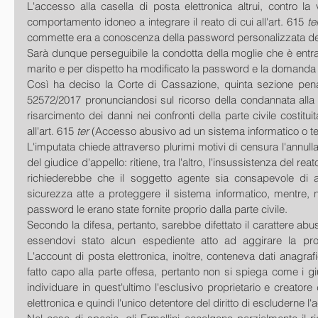
L'accesso alla casella di posta elettronica altrui, contro la v
comportamento idoneo a integrare il reato di cui all'art. 615 
te
commette era a conoscenza della password personalizzata del
Sarà dunque perseguibile la condotta della moglie che è entrat
marito e per dispetto ha modificato la password e la domanda 
Così ha deciso la Corte di Cassazione, quinta sezione penal
52572/2017 pronunciandosi sul ricorso della condannata alla p
risarcimento dei danni nei confronti della parte civile costituita
all'art. 615 
ter
 (Accesso abusivo ad un sistema informatico o te
L'imputata chiede attraverso plurimi motivi di censura l'annull
del giudice d'appello: ritiene, tra l'altro, l'insussistenza del reat
richiederebbe che il soggetto agente sia consapevole di a
sicurezza atte a proteggere il sistema informatico, mentre, n
password le erano state fornite proprio dalla parte civile.
Secondo la difesa, pertanto, sarebbe difettato il carattere abu
essendovi stato alcun espediente atto ad aggirare la prot
L'account di posta elettronica, inoltre, conteneva dati anagraf
fatto capo alla parte offesa, pertanto non si spiega come i gi
individuare in quest'ultimo l'esclusivo proprietario e creatore 
elettronica e quindi l'unico detentore del diritto di escluderne l