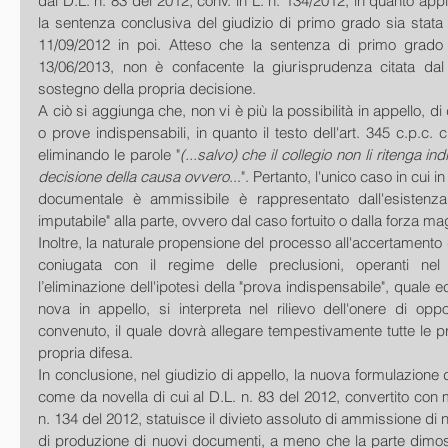
dal D.L. n. 83 del 2012, conv. in L. n. 134/2012, in quanto appli
la sentenza conclusiva del giudizio di primo grado sia stata 
11/09/2012 in poi. Atteso che la sentenza di primo grado è
13/06/2013, non è confacente la giurisprudenza citata dal 
sostegno della propria decisione.
A ciò si aggiunga che, non vi è più la possibilità in appello, d
o prove indispensabili, in quanto il testo dell'art. 345 c.p.c. c
eliminando le parole "
(...salvo) che il collegio non li ritenga indi
decisione della causa ovvero
...". Pertanto, l'unico caso in cui i
documentale è ammissibile è rappresentato dall'esistenz
imputabile" alla parte, ovvero dal caso fortuito o dalla forza ma
Inoltre, la naturale propensione del processo all'accertamento del
coniugata con il regime delle preclusioni, operanti nel r
l’eliminazione dell'ipotesi della "prova indispensabile", quale ec
nova in appello, si interpreta nel rilievo dell'onere di oppo
convenuto, il quale dovrà allegare tempestivamente tutte le p
propria difesa.
In conclusione, nel giudizio di appello, la nuova formulazione del
come da novella di cui al D.L. n. 83 del 2012, convertito con m
n. 134 del 2012, statuisce il divieto assoluto di ammissione di 
di produzione di nuovi documenti, a meno che la parte dimost