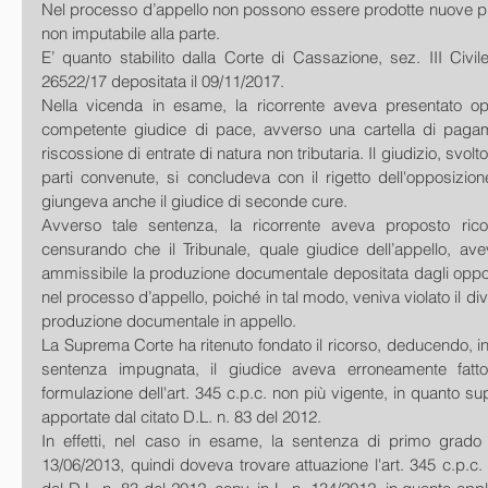
Nel processo d’appello non possono essere prodotte nuove pr
non imputabile alla parte.
E’ quanto stabilito dalla Corte di Cassazione, sez. III Civil
26522/17 depositata il 09/11/2017.
Nella vicenda in esame, la ricorrente aveva presentato opp
competente giudice di pace, avverso una cartella di paga
riscossione di entrate di natura non tributaria. Il giudizio, svolt
parti convenute, si concludeva con il rigetto dell'opposizion
giungeva anche il giudice di seconde cure.
Avverso tale sentenza, la ricorrente aveva proposto rico
censurando che il Tribunale, quale giudice dell’appello, avev
ammissibile la produzione documentale depositata dagli oppost
nel processo d’appello, poiché in tal modo, veniva violato il div
produzione documentale in appello.
La Suprema Corte ha ritenuto fondato il ricorso, deducendo, in 
sentenza impugnata, il giudice aveva erroneamente fatto
formulazione dell'art. 345 c.p.c. non più vigente, in quanto su
apportate dal citato D.L. n. 83 del 2012.
In effetti, nel caso in esame, la sentenza di primo grado è
13/06/2013, quindi doveva trovare attuazione l'art. 345 c.p.c.