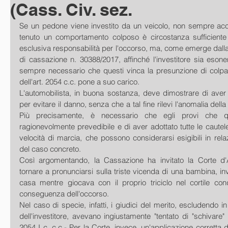
(Cass. Civ. sez.
Se un pedone viene investito da un veicolo, non sempre acce
tenuto un comportamento colposo è circostanza sufficiente
esclusiva responsabilità per l'occorso, ma, come emerge dalla
di cassazione n. 30388/2017, affinché l'investitore sia esone
sempre necessario che questi vinca la presunzione di colp
dell'art. 2054 c.c. pone a suo carico.
L'automobilista, in buona sostanza, deve dimostrare di aver fat
per evitare il danno, senza che a tal fine rilevi l'anomalia dell
Più precisamente, è necessario che egli provi che qu
ragionevolmente prevedibile e di aver adottato tutte le cautele
velocità di marcia, che possono considerarsi esigibili in relaz
del caso concreto.
Così argomentando, la Cassazione ha invitato la Corte d'A
tornare a pronunciarsi sulla triste vicenda di una bambina, inv
casa mentre giocava con il proprio triciclo nel cortile con
conseguenza dell'occorso.
Nel caso di specie, infatti, i giudici del merito, escludendo in 
dell'investitore, avevano ingiustamente "tentato di "schivare" l'
2054 I c. c.c.- Per la Corte, invece, un'applicazione corretta d