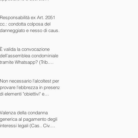
ingiuntivo (Cass. Civ. SS.UU.
sent. 26727 15/10/2024)
Responsabilità ex Art. 2051
cc.: condotta colposa del
danneggiato e nesso di causa
(Cass. Civ. sez. III ord. n.
24799 del 16/09/2024)
È valida la convocazione
dell’assemblea condominiale
tramite Whatsapp? (Trib.
Avellino sent. 1705 08/10/2024)
Non necessario l'alcoltest per
provare l'ebbrezza in presenza
di elementi "obiettivi" e
sintomatici (Cass. Pen. Sez. IV
sent. n. 20763 del 27/05/2024)
Valenza della condanna
generica al pagamento degli
interessi legali (Cas.. Civ.
SS.UU. sent. n. 12449