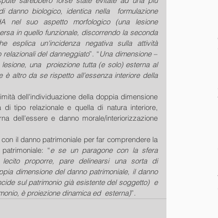
spute sarebbero forse state evitate ad una più 
 di danno biologico, identica nella  formulazione 
A nel suo aspetto morfologico (una lesione 
rsa in quello funzionale, discorrendo la seconda 
 esplica un'incidenza negativa sulla attività  
o relazionali del danneggiato
”. “
Una dimensione
 – 
lesione, una  proiezione tutta (e solo) esterna al 
 è altro da se rispetto all'essenza interiore della 
imità dell'individuazione della doppia dimensione 
i tipo relazionale e quella di natura interiore, 
rna dell'essere e danno morale/interiorizzazione 
 con il danno patrimoniale per far comprendere la 
patrimoniale: “
e se un paragone con la sfera 
lecito proporre, pare delinearsi una sorta di 
oppia dimensione del danno patrimoniale, il danno 
cide sul patrimonio già esistente del soggetto)  e 
rimonio, è proiezione dinamica ed  esterna)
”.