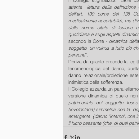
Il Collegio stigmatizza: “
tante di
attenta  lettura della definizione
dell'art. 139 come del 138 Cd
medicalmente accertabile), ma dive
delle norme citate di lesione che
quotidiana e sugli aspetti dinamic
secondo la Corte - 
dinamica della 
soggetto, un vulnus a tutto ciò che
persona
”.
Deriva da quanto precede la legitt
fenomenologica del danno, quella d
danno relazionale/proiezione este
intimistica della sofferenza.
Il Collegio azzarda un parallelismo
versione dinamica di quello non 
patrimoniale del soggetto fosse 
(involontaria) simmetria con la  d
emergente  (danno "interno", che in
il lucro cessante (che, di quel pat