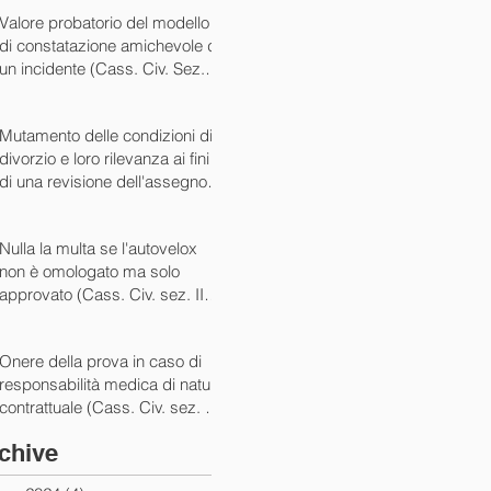
07/05/2024)
Valore probatorio del modello
di constatazione amichevole di
un incidente (Cass. Civ. Sez. III
ord. n. 15431 del 03/06/2024)
Mutamento delle condizioni di
divorzio e loro rilevanza ai fini
di una revisione dell'assegno
(Cass. Civ. Sez. I ord. n. 13175
del 14/05/2024)
Nulla la multa se l'autovelox
non è omologato ma solo
approvato (Cass. Civ. sez. II
ord. n. 10505/2024)
Onere della prova in caso di
responsabilità medica di natura
contrattuale (Cass. Civ. sez. III
ord. 5922 del 05/03/2024)
chive