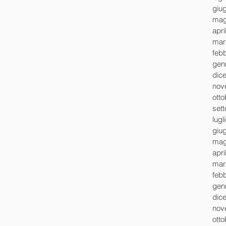
giu
mag
apri
mar
feb
gen
dic
nov
ott
set
lugl
giu
mag
apri
mar
feb
gen
dic
nov
ott