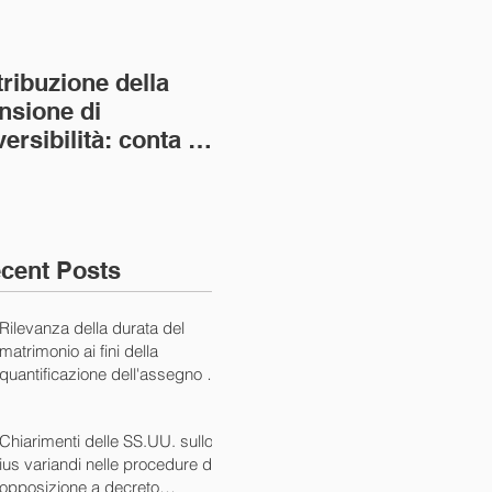
tribuzione della
Va assolto il padre
Not
nsione di
imprenditore in
giu
versibilità: conta la
bancarotta nel caso
pri
nvivenza più lunga
di omesso
nul
ass. Civ. sez. I ord.
mantenimento del
SS.
figlio minore (Ca
10/
cent Posts
Rilevanza della durata del
matrimonio ai fini della
quantificazione dell'assegno di
mantenimento (Cass. Civ. Sez.
I ord. 20507 24/07/2024)
Chiarimenti delle SS.UU. sullo
ius variandi nelle procedure di
opposizione a decreto