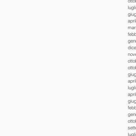
ott
lugl
giu
apri
mar
feb
gen
dic
nov
ott
ott
giu
apri
lugl
apri
giu
feb
gen
ott
set
lugl