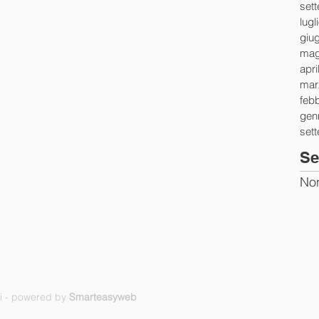
set
lugl
giu
mag
apri
mar
feb
gen
set
Se
Non
ti - powered by
Smarteasyweb