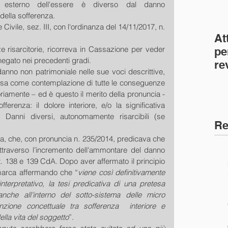
ne esterno dell'essere è diverso dal danno 
 della sofferenza.
Civile, sez. III, con l'ordinanza del 14/11/2017, n. 
At
e risarcitorie, ricorreva in Cassazione per veder 
pe
 negato nei precedenti gradi.
re
 danno non patrimoniale nelle sue voci descrittive, 
co
esa come contemplazione di tutte le conseguenze 
(C
riamente – ed è questo il merito della pronuncia - 
ferenza: il dolore interiore, e/o la significativa 
. Danni diversi, autonomamente risarcibili (se 
Re
a, che, con pronuncia n. 235/2014, predicava che 
attraverso l’incremento dell'ammontare del danno 
rtt. 138 e 139 CdA. Dopo aver affermato il principio 
smarca affermando che “
viene così definitivamente 
nterpretativo, la tesi predicativa di una pretesa 
nche all'interno del sotto-sistema delle micro 
nzione concettuale tra sofferenza  interiore e 
ella vita del soggetto
”.