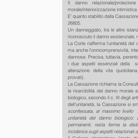
Il danno relazionale/proiezio
morale/interiorizzazione intimistica
E' quanto stabilito dalla Cassazione 
26805.
Un danneggiato, tra le altre istanz
riconosciuto il danno esistenziale,
La Corte riafferma l’unitarietà del
ma anche l’onnicomprensività, int
dannose. Precisa, tuttavia, perento
i due aspetti essenziali della  sof
alterazione della vita quotidiana
provati).
La Cassazione richiama la Consult
la risarcibilità del danno morale 
biologico, secondo il c. III degli a
dell’unitarietà, la Cassazione si 
sconfessata, al massimo livello  i
unitarietà del danno biologico; a
permanenti, resta ferma la disti
incidenza sugli aspetti relazionali d