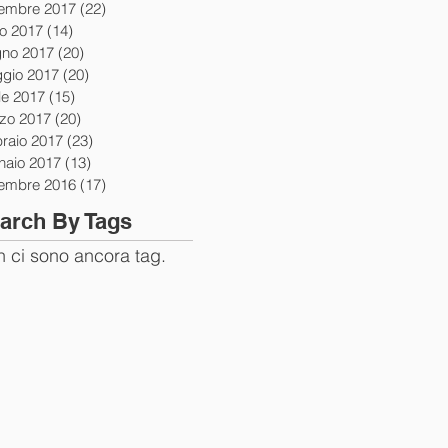
tembre 2017
(22)
22 post
io 2017
(14)
14 post
gno 2017
(20)
20 post
gio 2017
(20)
20 post
le 2017
(15)
15 post
zo 2017
(20)
20 post
braio 2017
(23)
23 post
naio 2017
(13)
13 post
tembre 2016
(17)
17 post
arch By Tags
 ci sono ancora tag.