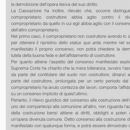
la demolizione dell’opera lesiva del suo diritto. 
La Cassazione ha inoltre, rilevato che, occorre distingue
comproprietario costruttore abbia agito contro il di
comproprietario da quello in cui egli abbia agito con il consenso
dell’altro comproprietario. 
Nel primo caso, il comproprietario non costruttore avendo lo 
i
per ottenere il ripristino dello 
status quo ante
, mentre nel s
manifestato il proprio consenso, non potrà chiedere la demol
tutela della buona fede e dell’affidamento dl costruttore.
Per quanto attiene l’aspetto del consenso manifestato espli
Suprema Corte ha chiarito che la mera tolleranza, ovvero l’as
da parte del contitolare del suolo non costruttore, dinanzi 
parte del costruttore, prolungata per un certo periodo dal
comproprietario ha avuto contezza dei lavori, comporta l’affida
su un consenso implicito di quest’ultimo. 
Pertanto, il rilievo giuridico del consenso alla costruzione dell
uno dei compartecipi alla comunione all'altro, non riguarda l’ac
della costruzione bensì attiene ai diritti, obblighi e poteri 
un’opera divenuta comune. Detto consenso alla costruzione de
manifestato con qualunque forma, e potrà essere dimostrato