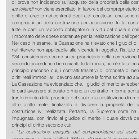
ius tollendi
 non viene esercitato, in favore del comproprietario 
diritto di credito nei confronti degli altri contitolari, che sono d
comproprietari della costruzione per accessione. In tal caso 
tutte le parti un rapporto obbligatorio in virtù del quale il co
rimborsato delle spese sostenute per la realizzazione dell’op
Nel caso in esame, la Cassazione ha rilevato che i giudici di 
nel ritenere non applicabile alla vicenda in oggetto, l’istituto 
934, considerando come unica proprietaria della costruzione la 
secondo accordi non ben chiariti. In tal modo, non è stato tenut
principio secondo cui, i contratti traslativi di proprietà di beni
diritti reali immobiliari, devono assumere la forma scritta 
ad su
La Cassazione ha evidenziato che, i giudici di merito avrebbero
le parti avessero stipulato o meno un contratto in forma scritt
trasferimento della proprietà del suolo o la costituzione di un dir
altro diritto reale, finalizzato a dividere la proprietà del 
costruzione ivi realizzata. Pertanto, la Suprema corte ha
impugnata, con rinvio al giudice di merito il quale dovrà de
principi di diritto secondo cui:
- “
La costruzione eseguita dal comproprietario sul suolo
accessione, ai sensi dell’art. 934 c.c. di proprietà comune agli a