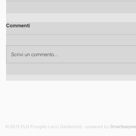
Commenti
Scrivi un commento...
© 2015 FLG Frongillo Lecci Gambicorti - powered by
Smarteasyw