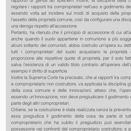
rapporto di 
genus ad speciem
. Inoltre, la disciplina della
regolare i rapporti tra comproprietari nell'uso e godimento d
essendo volta ad incidere sui modi di acquisto della propr
l’assetto della proprietà comune, così da configurare una disci
una deroga rispetto all'accessione. 
Pertanto, ha ritenuto che il principio di accessione di cui all'ar
anche quando il suolo appartiene in comunione a più sogge
alcuni soltanto dei comunisti, abbia costruito un’opera su detto
tutti i comproprietari del suolo acquistano la proprietà d
proporzione alle rispettive quote di proprietà, per il solo fatt
salva l’esistenza di un valido titolo contrario all'operare del
esempio il diritto di superficie.
Inoltre la Suprema Corte ha precisato, che ai rapporti tra compr
e comproprietario non costruttore, va applicata la disciplina giur
della cosa comune e delle innovazioni, atteso che, l’oper
essendo un’innovazione, non deve pregiudicare il godimento 
parte degli altri comproprietari.
Orbene, se la costruzione è stata realizzata senza la preventiv
essa pregiudica il godimento della cosa da parte di tutti 
comproprietario che ha subito il pregiudizio può esercitare
possessorie nei confronti del comproprietario costruttore, e pu