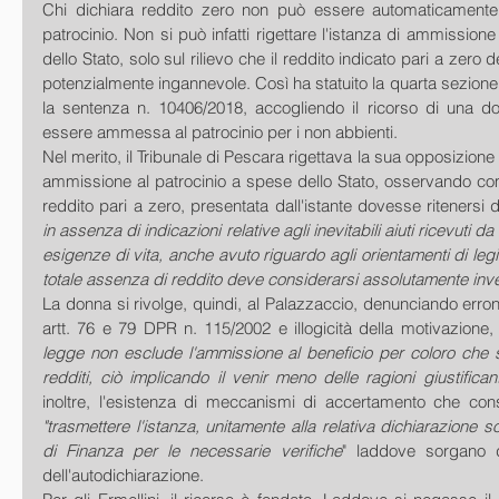
Chi dichiara reddito zero non può essere automaticamente 
patrocinio. Non si può infatti rigettare l'istanza di ammissione
dello Stato, solo sul rilievo che il reddito indicato pari a zero
potenzialmente ingannevole. Così ha statuito la quarta sezione 
la sentenza n. 10406/2018, accogliendo il ricorso di una d
essere ammessa al patrocinio per i non abbienti.
Nel merito, il Tribunale di Pescara rigettava la sua opposizione a
ammissione al patrocinio a spese dello Stato, osservando com
reddito pari a zero, presentata dall'istante dovesse ritenersi d
in assenza di indicazioni relative agli inevitabili aiuti ricevuti da t
esigenze di vita, anche avuto riguardo agli orientamenti di legitt
totale assenza di reddito deve considerarsi assolutamente inv
La donna si rivolge, quindi, al Palazzaccio, denunciando erron
artt. 76 e 79 DPR n. 115/2002 e illogicità della motivazione,
legge non esclude l'ammissione al beneficio per coloro che sia
redditi, ciò implicando il venir meno delle ragioni giustificanti 
"trasmettere l'istanza, unitamente alla relativa dichiarazione sos
di Finanza per le necessarie verifiche
" laddove sorgano du
dell'autodichiarazione.