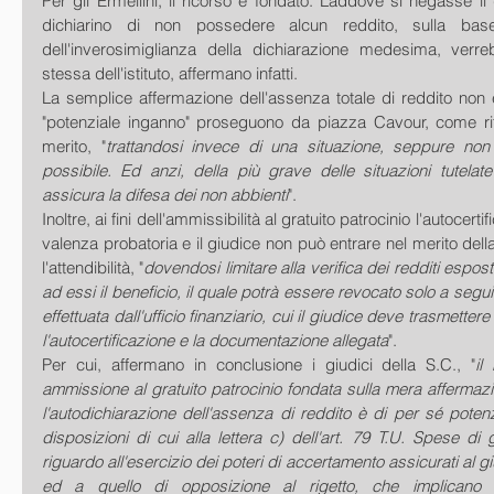
Per gli Ermellini, il ricorso è fondato. Laddove si negasse il di
dichiarino di non possedere alcun reddito, sulla base
dell'inverosimiglianza della dichiarazione medesima, verrebb
stessa dell'istituto, affermano infatti.
La semplice affermazione dell'assenza totale di reddito non è 
"potenziale inganno" proseguono da piazza Cavour, come rit
merito, "
trattandosi invece di una situazione, seppure non
possibile. Ed anzi, della più grave delle situazioni tutelat
assicura la difesa dei non abbienti
".
Inoltre, ai fini dell'ammissibilità al gratuito patrocinio l'autocertif
valenza probatoria e il giudice non può entrare nel merito dell
l'attendibilità, "
dovendosi limitare alla verifica dei redditi espos
ad essi il beneficio, il quale potrà essere revocato solo a seguit
effettuata dall'ufficio finanziario, cui il giudice deve trasmettere
l'autocertificazione e la documentazione allegata
".
Per cui, affermano in conclusione i giudici della S.C., "
il
ammissione al gratuito patrocinio fondata sulla mera affermaz
l'autodichiarazione dell'assenza di reddito è di per sé potenz
disposizioni di cui alla lettera c) dell'art. 79 T.U. Spese di 
riguardo all'esercizio dei poteri di accertamento assicurati al g
ed a quello di opposizione al rigetto, che implicano 