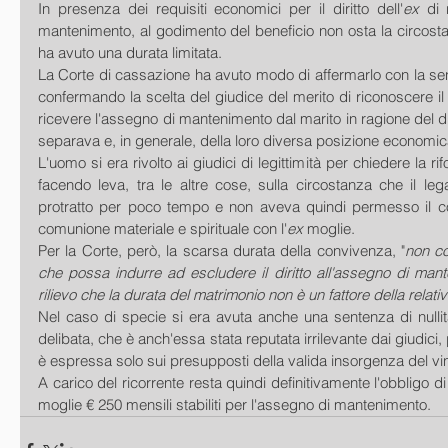
In presenza dei requisiti economici per il diritto dell'
ex
 di 
mantenimento, al godimento del beneficio non osta la circosta
ha avuto una durata limitata.
La Corte di cassazione ha avuto modo di affermarlo con la se
confermando la scelta del giudice del merito di riconoscere il 
ricevere l'assegno di mantenimento dal marito in ragione del div
separava e, in generale, della loro diversa posizione economic
L'uomo si era rivolto ai giudici di legittimità per chiedere la ri
facendo leva, tra le altre cose, sulla circostanza che il le
protratto per poco tempo e non aveva quindi permesso il c
comunione materiale e spirituale con l'
ex
 moglie.
Per la Corte, però, la scarsa durata della convivenza, "
non co
che possa indurre ad escludere il diritto all'assegno di mante
rilievo che la durata del matrimonio non è un fattore della relati
Nel caso di specie si era avuta anche una sentenza di nullit
delibata, che è anch'essa stata reputata irrilevante dai giudici, 
è espressa solo sui presupposti della valida insorgenza del vin
A carico del ricorrente resta quindi definitivamente l'obbligo di
moglie € 250 mensili stabiliti per l'assegno di mantenimento.