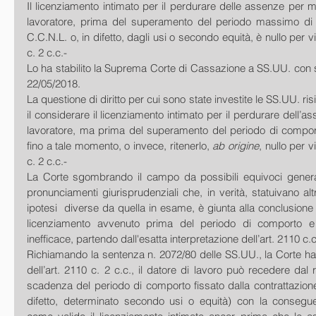
Il licenziamento intimato per il perdurare delle assenze per mal
lavoratore, prima del superamento del periodo massimo di 
C.C.N.L. o, in difetto, dagli usi o secondo equità, è nullo per vi
c. 2 c.c.-
Lo ha stabilito la Suprema Corte di Cassazione a SS.UU. con 
22/05/2018.
La questione di diritto per cui sono state investite le SS.UU. risie
il considerare il licenziamento intimato per il perdurare dell’as
lavoratore, ma prima del superamento del periodo di comporto
fino a tale momento, o invece, ritenerlo, 
ab origine
, nullo per v
c. 2 c.c.-
La Corte sgombrando il campo da possibili equivoci generati
pronunciamenti giurisprudenziali che, in verità, statuivano altr
ipotesi  diverse da quella in esame, è giunta alla conclusione d
licenziamento avvenuto prima del periodo di comporto e
inefficace, partendo dall'esatta interpretazione dell’art. 2110 c.c
Richiamando la sentenza n. 2072/80 delle SS.UU., la Corte ha r
dell’art. 2110 c. 2 c.c., il datore di lavoro può recedere dal 
scadenza del periodo di comporto fissato dalla contrattazione c
difetto, determinato secondo usi o equità) con la consegu