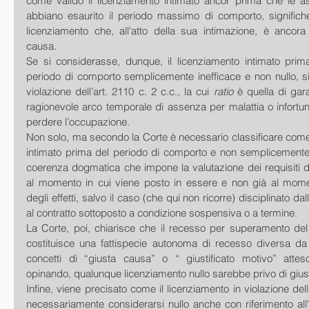
come valido il licenziamento intimato ancor prima che le as
abbiano esaurito il periodo massimo di comporto, significh
licenziamento che, all'atto della sua intimazione, è ancora 
causa.
Se si considerasse, dunque, il licenziamento intimato prim
periodo di comporto semplicemente inefficace e non nullo, s
violazione dell’art. 2110 c. 2 c.c., la cui
 ratio
 è quella di gara
ragionevole arco temporale di assenza per malattia o infortun
perdere l’occupazione.
Non solo, ma secondo la Corte è necessario classificare come n
intimato prima del periodo di comporto e non semplicemente 
coerenza dogmatica che impone la valutazione dei requisiti di 
al momento in cui viene posto in essere e non già al mome
degli effetti, salvo il caso (che qui non ricorre) disciplinato dall'
al contratto sottoposto a condizione sospensiva o a termine.
La Corte, poi, chiarisce che il recesso per superamento del
costituisce una fattispecie autonoma di recesso diversa da qu
concetti di “giusta causa” o “ giustificato motivo” attes
opinando, qualunque licenziamento nullo sarebbe privo di giust
Infine, viene precisato come il licenziamento in violazione dell
necessariamente considerarsi nullo anche con riferimento all'ar