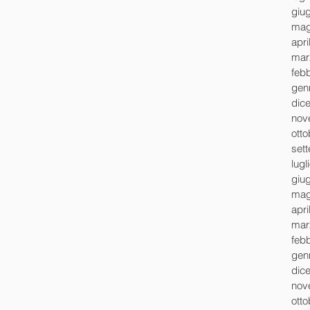
giu
mag
apri
mar
feb
gen
dic
nov
ott
set
lugl
giu
mag
apri
mar
feb
gen
dic
nov
ott