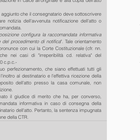
azione in calce all'originale e alla copia dell'atto 
sì aggiunto che il consegnatario deve sottoscrivere 
 notizia dell'avvenuta notificazione dell'atto o 
ccomandata.
isposizione configura la raccomandata informativa 
del procedimento di notifica
". Tale orientamento 
onunce con cui la Corte Costituzionale (cfr. nn. 
 nei casi di "irreperibilità cd. relativa" del 
0 c.p.c.-
o perfezionamento, che siano effettuati tutti gli 
inoltro al destinatario e l'effettiva ricezione della 
posito dell'atto presso la casa comunale, non 
izione.
ato il giudice di merito che ha, per converso, 
mandata informativa in caso di consegna della 
atario dell'atto. Pertanto, la sentenza impugnata 
one della CTR.