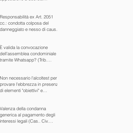
ingiuntivo (Cass. Civ. SS.UU.
sent. 26727 15/10/2024)
Responsabilità ex Art. 2051
cc.: condotta colposa del
danneggiato e nesso di causa
(Cass. Civ. sez. III ord. n.
24799 del 16/09/2024)
È valida la convocazione
dell’assemblea condominiale
tramite Whatsapp? (Trib.
Avellino sent. 1705 08/10/2024)
Non necessario l'alcoltest per
provare l'ebbrezza in presenza
di elementi "obiettivi" e
sintomatici (Cass. Pen. Sez. IV
sent. n. 20763 del 27/05/2024)
Valenza della condanna
generica al pagamento degli
interessi legali (Cas.. Civ.
SS.UU. sent. n. 12449