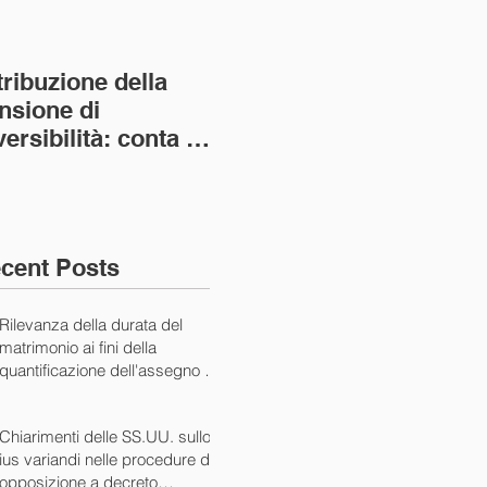
tribuzione della
Va assolto il padre
Not
nsione di
imprenditore in
giu
versibilità: conta la
bancarotta nel caso
pri
nvivenza più lunga
di omesso
nul
ass. Civ. sez. I ord.
mantenimento del
SS.
figlio minore (Ca
10/
cent Posts
Rilevanza della durata del
matrimonio ai fini della
quantificazione dell'assegno di
mantenimento (Cass. Civ. Sez.
I ord. 20507 24/07/2024)
Chiarimenti delle SS.UU. sullo
ius variandi nelle procedure di
opposizione a decreto