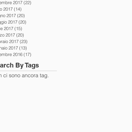
tembre 2017
(22)
22 post
io 2017
(14)
14 post
gno 2017
(20)
20 post
gio 2017
(20)
20 post
le 2017
(15)
15 post
zo 2017
(20)
20 post
braio 2017
(23)
23 post
naio 2017
(13)
13 post
tembre 2016
(17)
17 post
arch By Tags
 ci sono ancora tag.