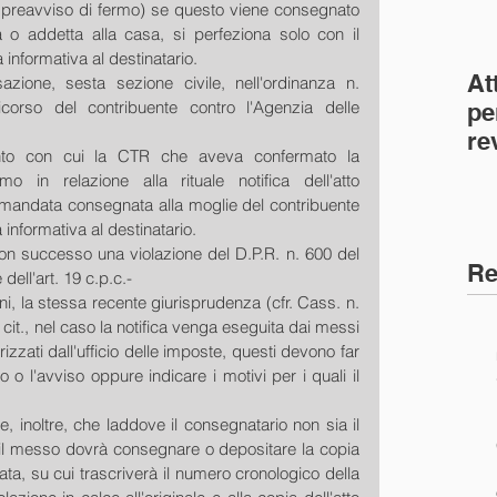
s. preavviso di fermo) se questo viene consegnato 
 o addetta alla casa, si perfeziona solo con il 
informativa al destinatario.
At
zione, sesta sezione civile, nell'ordinanza n. 
corso del contribuente contro l'Agenzia delle 
pe
re
to con cui la CTR che aveva confermato la 
co
o in relazione alla rituale notifica dell'atto 
(C
omandata consegnata alla moglie del contribuente 
informativa al destinatario.
on successo una violazione del D.P.R. n. 600 del 
Re
dell'art. 19 c.p.c.-
ini, la stessa recente giurisprudenza (cfr. Cass. n. 
 cit., nel caso la notifica venga eseguita dai messi 
zzati dall'ufficio delle imposte, questi devono far 
o o l'avviso oppure indicare i motivi per i quali il 
ce, inoltre, che laddove il consegnatario non sia il 
o, il messo dovrà consegnare o depositare la copia 
llata, su cui trascriverà il numero cronologico della 