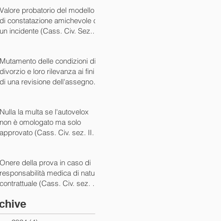
07/05/2024)
Valore probatorio del modello
di constatazione amichevole di
un incidente (Cass. Civ. Sez. III
ord. n. 15431 del 03/06/2024)
Mutamento delle condizioni di
divorzio e loro rilevanza ai fini
di una revisione dell'assegno
(Cass. Civ. Sez. I ord. n. 13175
del 14/05/2024)
Nulla la multa se l'autovelox
non è omologato ma solo
approvato (Cass. Civ. sez. II
ord. n. 10505/2024)
Onere della prova in caso di
responsabilità medica di natura
contrattuale (Cass. Civ. sez. III
ord. 5922 del 05/03/2024)
chive