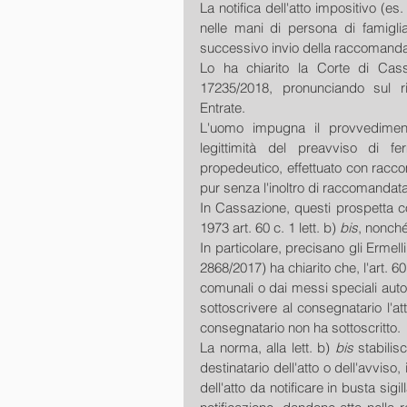
La notifica dell'atto impositivo (e
nelle mani di persona di famiglia
successivo invio della raccomanda 
Lo ha chiarito la Corte di Cassa
17235/2018, pronunciando sul ri
Entrate.
L'uomo impugna il provvedimen
legittimità del preavviso di ferm
propedeutico, effettuato con racc
pur senza l'inoltro di raccomandata 
In Cassazione, questi prospetta c
1973 art. 60 c. 1 lett. b) 
bis
, nonché 
In particolare, precisano gli Ermell
2868/2017) ha chiarito che, l'art. 60
comunali o dai messi speciali autori
sottoscrivere al consegnatario l'att
consegnatario non ha sottoscritto.
La norma, alla lett. b) 
bis
 stabilis
destinatario dell'atto o dell'avvis
dell'atto da notificare in busta sigi