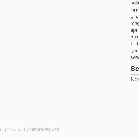
set
lugl
giu
mag
apri
mar
feb
gen
set
Se
Non
ti - powered by
Smarteasyweb