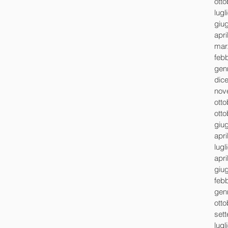
ott
lugl
giu
apri
mar
feb
gen
dic
nov
ott
ott
giu
apri
lugl
apri
giu
feb
gen
ott
set
lugl