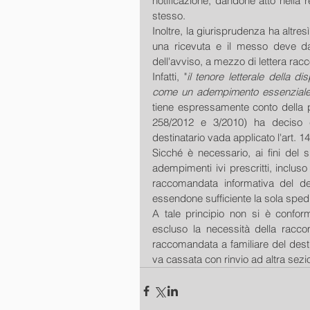
notificazione, dandone atto nella rel
stesso.
Inoltre, la giurisprudenza ha altre
una ricevuta e il messo deve dare
dell'avviso, a mezzo di lettera ra
Infatti, "
il tenore letterale della d
come un adempimento essenziale 
tiene espressamente conto della pr
258/2012 e 3/2010) ha deciso che
destinatario vada applicato l'art. 14
Sicché è necessario, ai fini del su
adempimenti ivi prescritti, incluso l'
raccomandata informativa del de
essendone sufficiente la sola sped
A tale principio non si è conform
escluso la necessità della racco
raccomandata a familiare del destin
va cassata con rinvio ad altra sezi