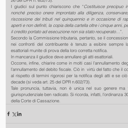
26 del DPR n. 602/73).
I giudici sul punto chiariscono che “
Costituisce precipuo int
nonché preciso onere improntato alla diligenza, conservare
riscossione dei tributi nel quinquennio e in occasione di rapp
aperti e non definiti, la copia della cartella oltre i cinque anni, per
il credito portato ad esecuzione non sia stato recuperato…
”.
Secondo la Commissione tributaria, pertanto, se il concessiona
nei confronti del contribuente è tenuto a esibire sempre la 
esattoriali munite di prova della loro corretta notifica.
In mancanza il giudice deve annullare gli atti esattoriali.
Occorre, infine, chiarire come in molti casi l’annullamento deg
l’annullamento del debito fiscale. Ciò in  virtù del fatto che il 
al rispetto di termini rigorosi per la notifica degli atti e se ci
decade (si veda art. 25 del DPR n.602/73).
Tale pronuncia, tuttavia, non è unica nel suo genere ma f
giurisprudenziale ben radicato. Si ricorda, infatti, l’ordinanza 3
della Corte di Cassazione.