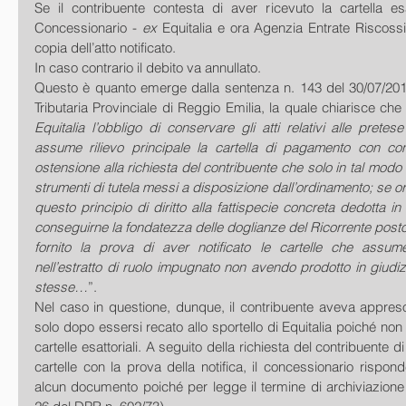
Se il contribuente contesta di aver ricevuto la cartella esa
Concessionario - 
ex
 Equitalia e ora Agenzia Entrate Riscoss
copia dell’atto notificato.
In caso contrario il debito va annullato.
Questo è quanto emerge dalla sentenza n. 143 del 30/07/20
Tributaria Provinciale di Reggio Emilia, la quale chiarisce che
Equitalia l’obbligo di conservare gli atti relativi alle pretese e
assume rilievo principale la cartella di pagamento con co
ostensione alla richiesta del contribuente che solo in tal modo 
strumenti di tutela messi a disposizione dall’ordinamento; se ora
questo principio di diritto alla fattispecie concreta dedotta i
conseguirne la fondatezza delle doglianze del Ricorrente posto
fornito la prova di aver notificato le cartelle che assum
nell’estratto di ruolo impugnato non avendo prodotto in giudizi
stesse…
”.
Nel caso in questione, dunque, il contribuente aveva appreso
solo dopo essersi recato allo sportello di Equitalia poiché non
cartelle esattoriali. A seguito della richiesta del contribuente di
cartelle con la prova della notifica, il concessionario rispon
alcun documento poiché per legge il termine di archiviazione è