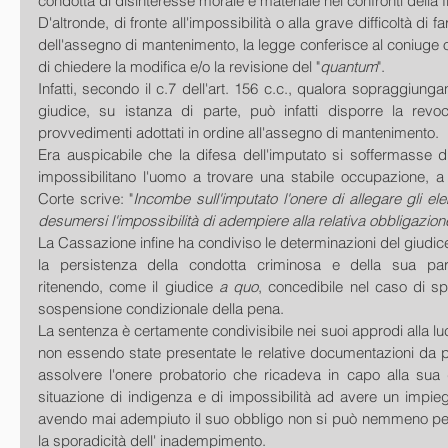
condotta di disinteresse morale e materiale nei confronti della f
D'altronde, di fronte all'impossibilità o alla grave difficoltà di f
dell'assegno di mantenimento, la legge conferisce al coniuge ob
di chiedere la modifica e/o la revisione del "
quantum
".
Infatti, secondo il c.7 dell'art. 156 c.c., qualora sopraggiungano 
giudice, su istanza di parte, può infatti disporre la revo
provvedimenti adottati in ordine all'assegno di mantenimento.
Era auspicabile che la difesa dell'imputato si soffermasse d
impossibilitano l'uomo a trovare una stabile occupazione, a
Corte scrive: "
Incombe sull'imputato l'onere di allegare gli el
desumersi l'impossibilità di adempiere alla relativa obbligazion
La Cassazione infine ha condiviso le determinazioni del giudic
la persistenza della condotta criminosa e della sua parti
ritenendo, come il giudice
 a quo
, concedibile nel caso di spe
sospensione condizionale della pena.
La sentenza è certamente condivisibile nei suoi approdi alla lu
non essendo state presentate le relative documentazioni da pa
assolvere l'onere probatorio che ricadeva in capo alla sua di
situazione di indigenza e di impossibilità ad avere un impiego 
avendo mai adempiuto il suo obbligo non si può nemmeno per 
la sporadicità dell' inadempimento.