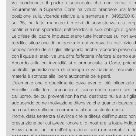
Va condannato il padre disoccupato che non versa il man
Sicuramente la Suprema Corte ha voluto prendere una forte
posizione sulla vicenda relativa alla sentenza n. 34952/2018
sui 35, ha fatto mancare i mezzi di sussistenza alla propri
continua e non sporadica, sottraendosi ai suoi obblighi di genit
Le difese del padre imputato erano tutte incentrate sul non ave
reddito, situazione di indigenza in cui versava fin dall'inizio 
concepimento della figlia, allegando anche l'accordo preso con 
con il quale si stabiliva una cifra forfettaria inferiore ai cento eu
Accordo sulla cui invalidità si è pronunciata la Corte, poich
controllo giurisdizionale di omologa o validazione, requisito
materia è sottratta alla libera autonomia delle parti.
L'elemento che probabilmente deve aver di più influenzato i
Ermellini nella loro pronuncia è sicuramente quello del lav
dall'uomo, dei cui proventi non ha mai destinato nulla alla figlia
adducendo come motivazione difensiva che quanto ricavava da
non risultava sufficiente nemmeno al suo sostentamento.
Inoltre, dalla sentenza si evince che la difesa dell'imputato non 
presunzione per cui aveva l'onore di dimostrare la totale indig
Rileva anche, ai fini dell'integrazione della responsabilità d