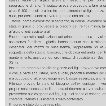
stessa madre dei ragazzi aveva ammesso che, per i primi q
separazione di fatto, l'imputato aveva provveduto a fare la s
circa € 100 mensili e a fornire beni alimentari ai figli, senza
nulla, pur continuando a lavorare presso una palestra.
Tuttavia, come evidenziato in sentenza, la donna, lavorando sa
stata in grado di provvedere ai bisogni dei tre figli minori, ta
all'aiuto di enti assistenziali.
Facendo corretta applicazione dei principi in materia di violaz
assistenza familiare, i giudici hanno ritenuto che la minore
destinatari dei mezzi di sussistenza, rappresenta "
in re 
soggettiva dello stato di bisogno, che obbliga entrambi i genitori
mantenimento, assicurando loro i mezzi di sussistenza (Sez. 6
2014).
Inoltre, era emerso che alle esigenze dei figli provvedeva es
e che, a parte acquistare, solo a volte, prodotti alimentari per i f
era occupato di altre loro esigenze o bisogni essenziali, anch
Ritenuto provato lo stato di bisogno dell'
ex
 coniuge, rinve
proprio nella necessità della stessa dì ricorrere a lavori saltuari e
provvedere alle esigenze dei figli, i giudici hanno di conseguen
coerente, ritenuto sussistente il reato contestato.
Il ricorso è stato dunque respinto.