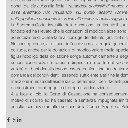
donati dal 
de cuius 
alla figlia “
trattandosi di gioielli di modico va
asse ereditario non risultando, sul punto, assolto l’onere
sull’appellante principale in ordine all’esistenza della maggior p
La Suprema Corte, investita della questione, ha ritenuto il sudd
fondato ed ha rilevato che le donazioni di modico valore sono s
ad eccezione di quelle fatte al coniuge del defunto (art. 738 c.c.
Ne consegue che, al di fuori dell’eccezione alla regola generale s
coniuge, anche per le donazioni di modico valore (nella specie, 
figlia) l’obbligo della collazione sorge automaticamente a segui
successione (salva l’espressa dispensa da parte del 
de cui
valida) e i beni donati devono essere conferiti indipendente
domanda dei condividenti, essendo sufficiente a tal fine la dom
menzione in essa dell’esistenza di determinati beni, facenti part
da ricostruire, quali oggetto di pregressa donazione.
Alla luce di ciò, la Corte di Cassazione ha conseguentemen
motivo di ricorso ed ha cassato la sentenza impugnata limita
accolta, con rinvio ad altra sezione della Corte d’Appello di Pa