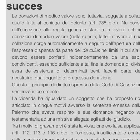
succes
Le donazioni di modico valore sono, tuttavia, soggette a collaz
quelle fatte al coniuge del defunto (art. 738 c.c.). Ne cons
dell’eccezione alla regola generale stabilita in favore del 
donazioni di modico valore (nella specie, fatte in favore di una f
collazione sorge automaticamente a seguito dell’apertura del
l’espressa dispensa da parte del 
de cuius 
nei limiti in cui sia
devono essere conferiti indipendentemente da una es
condividenti, essendo sufficiente a tal fine la domanda di divi
essa dell’esistenza di determinati beni, facenti parte del
ricostruire, quali oggetto di pregressa donazione.
Questo il principio di diritto espresso dalla Corte di Cassazione
sentenza in commento.
La vicenda ha riguardato un soggetto che ha proposto ric
articolato in cinque motivi avverso la sentenza emessa dalla
Palermo che aveva respinto le sue domande negando valo
testamentaria ad una missiva allegata agli atti del giudizio.
Tra i motivi di gravame vi è stata la violazione e/o falsa applicazi
artt. 112, 113 e 116 c.p.c. e l’omessa, insufficiente e contra
della sentenza impugnata che ha negato la soggezione a col