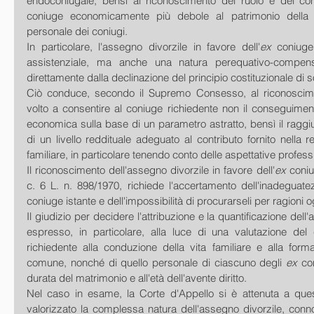
endoconiugale, bensì al riconoscimento del ruolo e del contr
coniuge economicamente più debole al patrimonio della f
personale dei coniugi.
In particolare, l'assegno divorzile in favore dell'
ex
 coniuge
assistenziale, ma anche una natura perequativo-compens
direttamente dalla declinazione del principio costituzionale di so
Ciò conduce, secondo il Supremo Consesso, al riconoscimen
volto a consentire al coniuge richiedente non il conseguimento
economica sulla base di un parametro astratto, bensì il raggi
di un livello reddituale adeguato al contributo fornito nella re
familiare, in particolare tenendo conto delle aspettative professi
Il riconoscimento dell'assegno divorzile in favore dell'
ex
 coniu
c. 6 L. n. 898/1970, richiede l'accertamento dell'inadeguate
coniuge istante e dell'impossibilità di procurarseli per ragioni o
Il giudizio per decidere l'attribuzione e la quantificazione del
espresso, in particolare, alla luce di una valutazione del c
richiedente alla conduzione della vita familiare e alla form
comune, nonché di quello personale di ciascuno degli 
ex 
con
durata del matrimonio e all'età dell'avente diritto.
Nel caso in esame, la Corte d'Appello si è attenuta a quest
valorizzato la complessa natura dell'assegno divorzile, conn