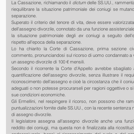
La Cassazione, richiamando il 
dictum 
delle SS.UU., rammenta
riequilibrare la situazione patrimoniale dei coniugi se mutano i
separazione.
Superato il criterio del tenore di vita, deve essere valorizzat
dell'assegno divorzile, connotato da una funzione assistenziale e
la situazione patrimoniale degli 
ex 
coniugi a seguito dell'e
rispetto all'epoca della separazione.
Lo ha chiarito la Corte di Cassazione, prima sezione civil
commento, pronunciandosi sul ricorso di uomo condannato a v
un assegno divorzile di 100 € mensili.
Secondo il ricorrente la Corte d'Appello avrebbe sbagliato a
quantificazione dell'assegno divorzile, senza illustrare il requi
riconoscimento dell'assegno e cioè la circostanza che il con
adeguati o non potesse procurarseli per ragioni oggettive o si 
sue condizioni economiche.
Gli Ermellini, nel respingere il ricorso, non possono che ram
puntualizzazioni fornite dalle SS.UU., con la recente sentenza 
di assegno divorzile.
Il legislatore assegna all'assegno divorzile anche una funzio
reddito dei coniugi, ma questa non è finalizzata alla ricostituzi