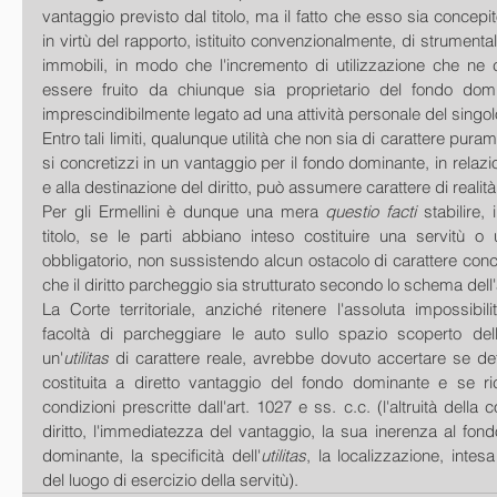
vantaggio previsto dal titolo, ma il fatto che esso sia concep
in virtù del rapporto, istituito convenzionalmente, di strumentalit
immobili, in modo che l'incremento di utilizzazione che ne
essere fruito da chiunque sia proprietario del fondo dom
imprescindibilmente legato ad una attività personale del singolo
Entro tali limiti, qualunque utilità che non sia di carattere pura
si concretizzi in un vantaggio per il fondo dominante, in relazion
e alla destinazione del diritto, può assumere carattere di realità
Per gli Ermellini è dunque una mera 
questio facti
 stabilire,
titolo, se le parti abbiano inteso costituire una servitù o 
obbligatorio, non sussistendo alcun ostacolo di carattere con
che il diritto parcheggio sia strutturato secondo lo schema dell'
La Corte territoriale, anziché ritenere l'assoluta impossibilit
facoltà di parcheggiare le auto sullo spazio scoperto della
un'
utilitas
 di carattere reale, avrebbe dovuto accertare se de
costituita a diretto vantaggio del fondo dominante e se rico
condizioni prescritte dall'art. 1027 e ss. c.c. (l'altruità della 
diritto, l'immediatezza del vantaggio, la sua inerenza al fond
dominante, la specificità dell'
utilitas
, la localizzazione, intes
del luogo di esercizio della servitù).