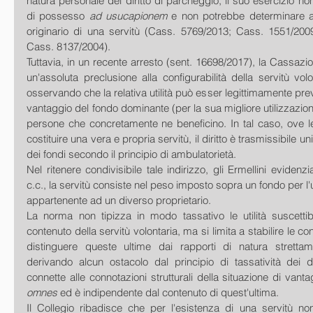
natura personale del diritto di parcheggio, il suo esercizio no
di possesso
 ad usucapionem
 e non potrebbe determinare al
originario di una servitù (Cass. 5769/2013; Cass. 1551/200
Cass. 8137/2004).
Tuttavia, in un recente arresto (sent. 16698/2017), la Cassazi
un'assoluta preclusione alla configurabilità della servitù volo
osservando che la relativa utilità può esser legittimamente previs
vantaggio del fondo dominante (per la sua migliore utilizzazione
persone che concretamente ne beneficino. In tal caso, ove le
costituire una vera e propria servitù, il diritto è trasmissibile u
dei fondi secondo il principio di ambulatorietà.
Nel ritenere condivisibile tale indirizzo, gli Ermellini evidenz
c.c., la servitù consiste nel peso imposto sopra un fondo per l'uti
appartenente ad un diverso proprietario.
La norma non tipizza in modo tassativo le utilità suscettibil
contenuto della servitù volontaria, ma si limita a stabilire le co
distinguere queste ultime dai rapporti di natura strettam
derivando alcun ostacolo dal principio di tassatività dei dirit
connette alle connotazioni strutturali della situazione di vanta
omnes
 ed è indipendente dal contenuto di quest'ultima.
Il Collegio ribadisce che per l'esistenza di una servitù non