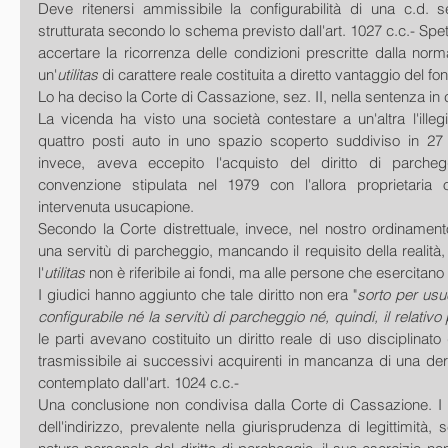
Deve ritenersi ammissibile la configurabilità di una c.d. se
strutturata secondo lo schema previsto dall'art. 1027 c.c.- Spett
accertare la ricorrenza delle condizioni prescritte dalla norm
un'
utilitas 
di carattere reale costituita a diretto vantaggio del f
Lo ha deciso la Corte di Cassazione, sez. II, nella sentenza i
La vicenda ha visto una società contestare a un'altra l'illeg
quattro posti auto in uno spazio scoperto suddiviso in 27 
invece, aveva eccepito l'acquisto del diritto di parch
convenzione stipulata nel 1979 con l'allora proprietaria 
intervenuta usucapione.
Secondo la Corte distrettuale, invece, nel nostro ordinament
una servitù di parcheggio, mancando il requisito della realità, po
l'
utilitas
 non è riferibile ai fondi, ma alle persone che esercitano il
I giudici hanno aggiunto che tale diritto non era "
sorto per usu
configurabile né la servitù di parcheggio né, quindi, il relativ
le parti avevano costituito un diritto reale di uso disciplinato 
trasmissibile ai successivi acquirenti in mancanza di una derog
contemplato dall'art. 1024 c.c.-
Una conclusione non condivisa dalla Corte di Cassazione. I g
dell'indirizzo, prevalente nella giurisprudenza di legittimità, 