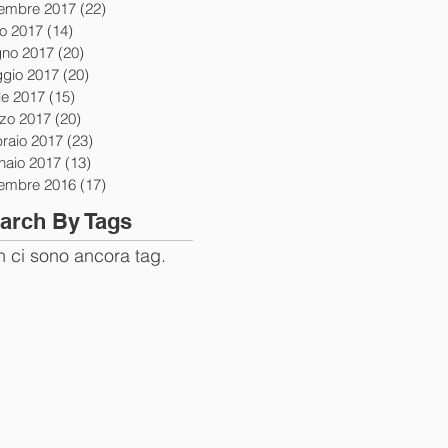
tembre 2017
(22)
22 post
io 2017
(14)
14 post
gno 2017
(20)
20 post
gio 2017
(20)
20 post
le 2017
(15)
15 post
zo 2017
(20)
20 post
braio 2017
(23)
23 post
naio 2017
(13)
13 post
tembre 2016
(17)
17 post
arch By Tags
 ci sono ancora tag.