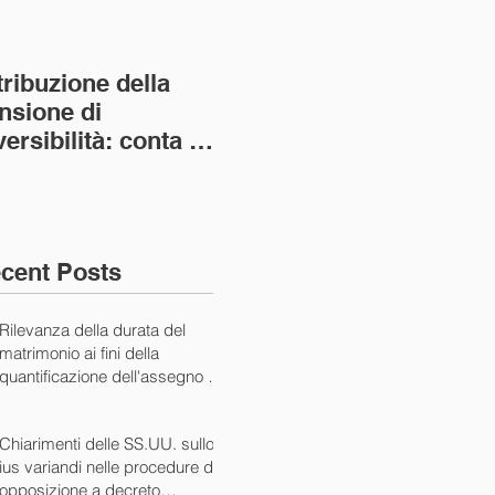
tribuzione della
Va assolto il padre
Not
nsione di
imprenditore in
giu
versibilità: conta la
bancarotta nel caso
pri
nvivenza più lunga
di omesso
nul
ass. Civ. sez. I ord.
mantenimento del
SS.
figlio minore (Ca
10/
cent Posts
Rilevanza della durata del
matrimonio ai fini della
quantificazione dell'assegno di
mantenimento (Cass. Civ. Sez.
I ord. 20507 24/07/2024)
Chiarimenti delle SS.UU. sullo
ius variandi nelle procedure di
opposizione a decreto