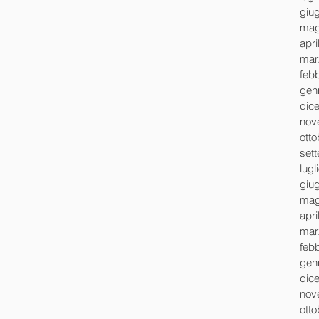
giu
mag
apri
mar
feb
gen
dic
nov
ott
set
lugl
giu
mag
apri
mar
feb
gen
dic
nov
ott