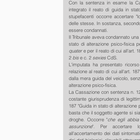
Con la sentenza in esame la Cas
integrato il reato di guida in sta
stupefacenti occorre accertare "lo
delle stesse. In sostanza, secondo 
essere condannati.
Il Tribunale aveva condannato una d
stato di alterazione psico-fisica 
quater 
e per il reato di cui all'art. 
2 
bis 
e c. 2 
sexies 
CdS.
L'imputata ha presentato ricors
relazione al reato di cui all'art. 1
dalla mera guida del veicolo, senza
alterazione psico-fisica.
La Cassazione con sentenza n. 124
costante giurisprudenza di legittimità
187 "Guida in stato di alterazione 
basta che il soggetto agente si si
droghe. Occorre "
che egli abbia 
assunzione
". Per accertare l
all'accertamento dei dati sintomat