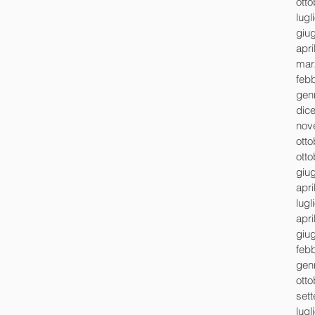
ott
lugl
giu
apri
mar
feb
gen
dic
nov
ott
ott
giu
apri
lugl
apri
giu
feb
gen
ott
set
lugl