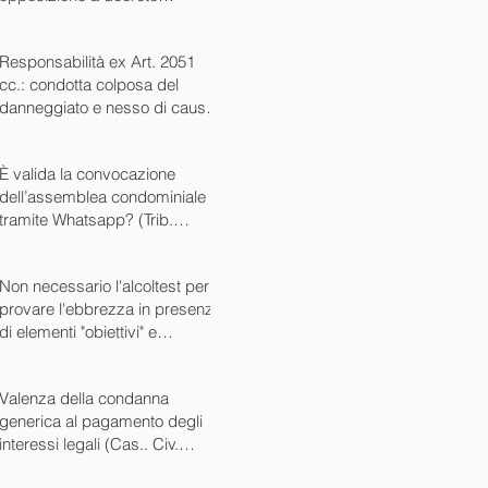
ingiuntivo (Cass. Civ. SS.UU.
sent. 26727 15/10/2024)
Responsabilità ex Art. 2051
cc.: condotta colposa del
danneggiato e nesso di causa
(Cass. Civ. sez. III ord. n.
24799 del 16/09/2024)
È valida la convocazione
dell’assemblea condominiale
tramite Whatsapp? (Trib.
Avellino sent. 1705 08/10/2024)
Non necessario l'alcoltest per
provare l'ebbrezza in presenza
di elementi "obiettivi" e
sintomatici (Cass. Pen. Sez. IV
sent. n. 20763 del 27/05/2024)
Valenza della condanna
generica al pagamento degli
interessi legali (Cas.. Civ.
SS.UU. sent. n. 12449