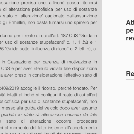
sazione precisa che, affinché possa ritenersi 
to di alterazione psicofisica per uso di sostanze 
 stato di alterazione" cagionato dall'assunzione 
At
gli Ermellini, non basta fumarsi uno spinello per 
pe
onna per il reato di cui all'art. 187 CdS "Guida in 
re
per uso di sostanze stupefacenti" c. 1, 1 
bis 
e 1 
co
186 "Guida sotto l'influenza di alcool" c. 2 lett. c), c. 
(C
o in Cassazione per carenza di motivazione in 
87 CdS e per aver ritenuto violata tale disposizione 
Re
 aver preso in considerazione l'effettivo stato di 
09/2019 accoglie il ricorso, perché fondato. Per 
 infatti affinché si configuri il reato di cui all'art 
psicofisica per uso di sostanze stupefacenti", non 
a messo alla guida del veicolo dopo aver assunto 
guidato in stato di alterazione causato da tale 
o stato di alterazione occorre procedere 
ici al momento del fatto insieme all'accertamento 