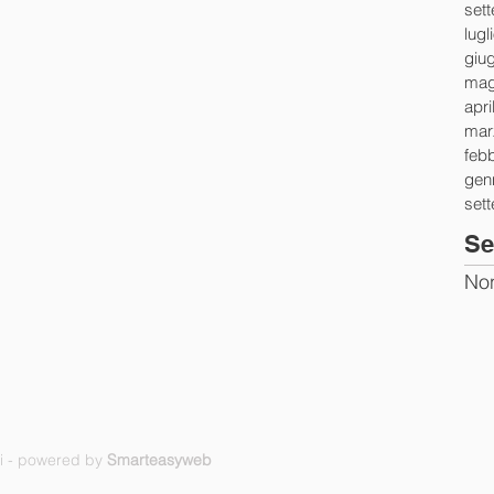
set
lugl
giu
mag
apri
mar
feb
gen
set
Se
Non
ti - powered by
Smarteasyweb