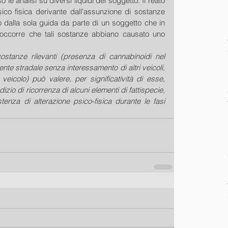
so le analisi su diversi liquidi del soggetto. Il reato 
sico fisica derivante dall'assunzione di sostanze 
o dalla sola guida da parte di un soggetto che in 
ccorre che tali sostanze abbiano causato uno 
ostanze rilevanti (presenza di cannabinoidi nel 
nte stradale senza interessamento di altri veicoli, 
eicolo) può valere, per significatività di esse, 
izio di ricorrenza di alcuni elementi di fattispecie, 
stenza di alterazione psico-fisica durante le fasi 