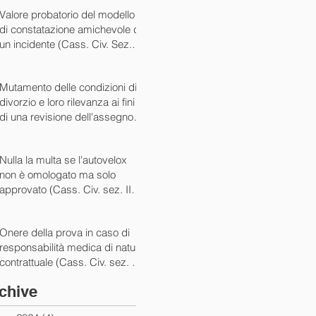
07/05/2024)
Valore probatorio del modello
di constatazione amichevole di
un incidente (Cass. Civ. Sez. III
ord. n. 15431 del 03/06/2024)
Mutamento delle condizioni di
divorzio e loro rilevanza ai fini
di una revisione dell'assegno
(Cass. Civ. Sez. I ord. n. 13175
del 14/05/2024)
Nulla la multa se l'autovelox
non è omologato ma solo
approvato (Cass. Civ. sez. II
ord. n. 10505/2024)
Onere della prova in caso di
responsabilità medica di natura
contrattuale (Cass. Civ. sez. III
ord. 5922 del 05/03/2024)
chive