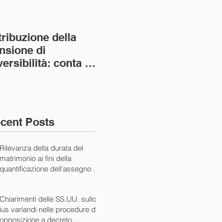
tribuzione della
Va assolto il padre
Not
nsione di
imprenditore in
giu
versibilità: conta la
bancarotta nel caso
pri
nvivenza più lunga
di omesso
nul
ass. Civ. sez. I ord.
mantenimento del
SS.
figlio minore (Ca
10/
cent Posts
Rilevanza della durata del
matrimonio ai fini della
quantificazione dell'assegno di
mantenimento (Cass. Civ. Sez.
I ord. 20507 24/07/2024)
Chiarimenti delle SS.UU. sullo
ius variandi nelle procedure di
opposizione a decreto