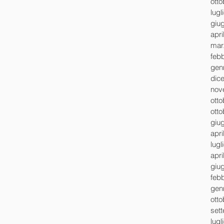
ott
lugl
giu
apri
mar
feb
gen
dic
nov
ott
ott
giu
apri
lugl
apri
giu
feb
gen
ott
set
lugl