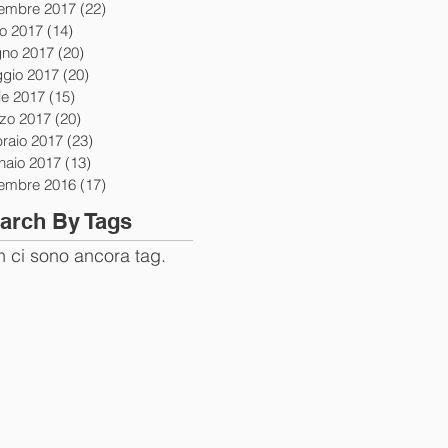
tembre 2017
(22)
22 post
io 2017
(14)
14 post
gno 2017
(20)
20 post
gio 2017
(20)
20 post
le 2017
(15)
15 post
zo 2017
(20)
20 post
braio 2017
(23)
23 post
naio 2017
(13)
13 post
tembre 2016
(17)
17 post
arch By Tags
 ci sono ancora tag.