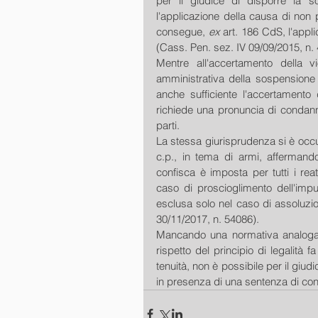
per il giudice di disporre la s
l'applicazione della causa di non p
consegue, 
ex
 art. 186 CdS, l'appl
(Cass. Pen. sez. IV 09/09/2015, n.
Mentre all'accertamento della 
amministrativa della sospensione
anche sufficiente l'accertamento 
richiede una pronuncia di condanna
parti.
La stessa giurisprudenza si è occupa
c.p., in tema di armi, affermando
confisca è imposta per tutti i rea
caso di proscioglimento dell'imput
esclusa solo nel caso di assoluzio
30/11/2017, n. 54086).
Mancando una normativa analoga i
rispetto del principio di legalità fa
tenuità, non è possibile per il giud
in presenza di una sentenza di con