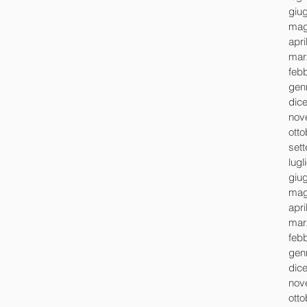
giu
mag
apri
mar
feb
gen
dic
nov
ott
set
lugl
giu
mag
apri
mar
feb
gen
dic
nov
ott