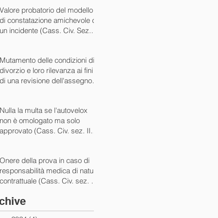
07/05/2024)
Valore probatorio del modello
di constatazione amichevole di
un incidente (Cass. Civ. Sez. III
ord. n. 15431 del 03/06/2024)
Mutamento delle condizioni di
divorzio e loro rilevanza ai fini
di una revisione dell'assegno
(Cass. Civ. Sez. I ord. n. 13175
del 14/05/2024)
Nulla la multa se l'autovelox
non è omologato ma solo
approvato (Cass. Civ. sez. II
ord. n. 10505/2024)
Onere della prova in caso di
responsabilità medica di natura
contrattuale (Cass. Civ. sez. III
ord. 5922 del 05/03/2024)
chive