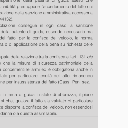
ospensione della patente di guida atteso che 
unibilità presuppone l'accertamento del fatto cui 
icazione della sanzione amministrativa accessoria 
 44132).
violazione consegue in ogni caso la sanzione 
 della patente di guida, essendo necessario ma 
del fatto, per la confisca del veicolo, la norma 
 o di applicazione della pena su richiesta delle 
ta della relazione tra la confisca e l'art. 131 
bis
 che la misura di sicurezza patrimoniale della 
ti concernenti le armi ed è obbligatoria anche in 
ato per particolare tenuità del fatto, rimanendo 
ne per insussistenza del fatto (Cass. Pen. sez. I 
n tema di guida in stato di ebbrezza, il pieno 
 sì che, qualora il fatto sia valutato di particolare 
ice disporre la confisca del veicolo, non essendosi 
danna o a questa assimilabile.