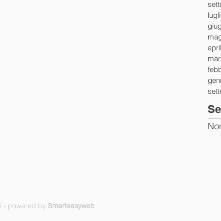
set
lugl
giu
mag
apri
mar
feb
gen
set
Se
Non
ti - powered by
Smarteasyweb