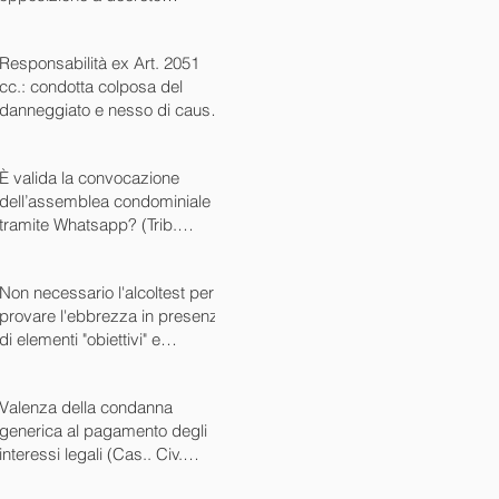
ingiuntivo (Cass. Civ. SS.UU.
sent. 26727 15/10/2024)
Responsabilità ex Art. 2051
cc.: condotta colposa del
danneggiato e nesso di causa
(Cass. Civ. sez. III ord. n.
24799 del 16/09/2024)
È valida la convocazione
dell’assemblea condominiale
tramite Whatsapp? (Trib.
Avellino sent. 1705 08/10/2024)
Non necessario l'alcoltest per
provare l'ebbrezza in presenza
di elementi "obiettivi" e
sintomatici (Cass. Pen. Sez. IV
sent. n. 20763 del 27/05/2024)
Valenza della condanna
generica al pagamento degli
interessi legali (Cas.. Civ.
SS.UU. sent. n. 12449