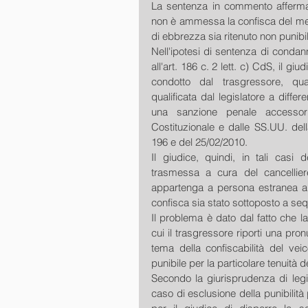
La sentenza in commento afferma ch
non è ammessa la confisca del mezz
di ebbrezza sia ritenuto non punibile
Nell'ipotesi di sentenza di condann
all'art. 186 c. 2 lett. c) CdS, il giu
condotto dal trasgressore, qua
qualificata dal legislatore a diff
una sanzione penale accessoria
Costituzionale e dalle SS.UU. del
196 e del 25/02/2010.
Il giudice, quindi, in tali casi
trasmessa a cura del cancelliere
appartenga a persona estranea al r
confisca sia stato sottoposto a se
Il problema è dato dal fatto che l
cui il trasgressore riporti una pro
tema della confiscabilità del veico
punibile per la particolare tenuità de
Secondo la giurisprudenza di legit
caso di esclusione della punibilità p