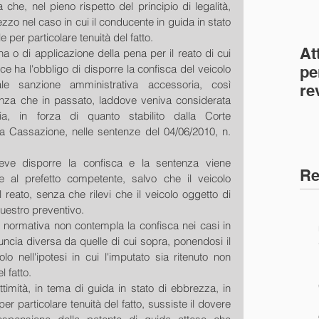
e, nel pieno rispetto del principio di legalità, 
o nel caso in cui il conducente in guida in stato 
 per particolare tenuità del fatto.
At
a o di applicazione della pena per il reato di cui 
dice ha l'obbligo di disporre la confisca del veicolo 
pe
le sanzione amministrativa accessoria, così 
re
erenza che in passato, laddove veniva considerata 
co
, in forza di quanto stabilito dalla Corte 
(C
la Cassazione, nelle sentenze del 04/06/2010, n. 
 deve disporre la confisca e la sentenza viene 
Re
 al prefetto competente, salvo che il veicolo 
eato, senza che rilevi che il veicolo oggetto di 
questro preventivo.
a normativa non contempla la confisca nei casi in 
nuncia diversa da quelle di cui sopra, ponendosi il 
lo nell'ipotesi in cui l'imputato sia ritenuto non 
l fatto.
timità, in tema di guida in stato di ebbrezza, in 
er particolare tenuità del fatto, sussiste il dovere 