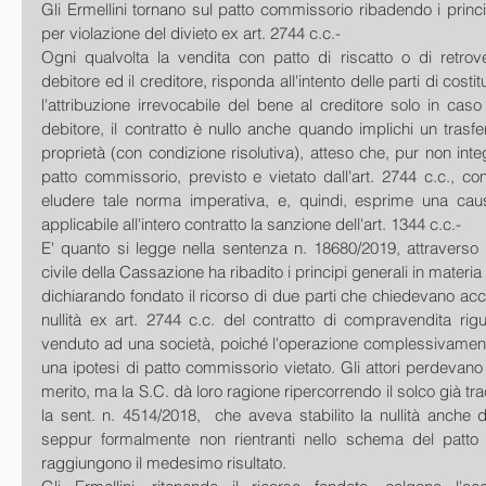
Gli Ermellini tornano sul patto commissorio ribadendo i principi
per violazione del divieto ex art. 2744 c.c.-
Ogni qualvolta la vendita con patto di riscatto o di retrovend
debitore ed il creditore, risponda all'intento delle parti di costi
l'attribuzione irrevocabile del bene al creditore solo in cas
debitore, il contratto è nullo anche quando implichi un trasfer
proprietà (con condizione risolutiva), atteso che, pur non inte
patto commissorio, previsto e vietato dall'art. 2744 c.c., c
eludere tale norma imperativa, e, quindi, esprime una causa
applicabile all'intero contratto la sanzione dell'art. 1344 c.c.-
E' quanto si legge nella sentenza n. 18680/2019, attraverso l
civile della Cassazione ha ribadito i principi generali in materia
dichiarando fondato il ricorso di due parti che chiedevano accer
nullità ex art. 2744 c.c. del contratto di compravendita rig
venduto ad una società, poiché l'operazione complessivamente
una ipotesi di patto commissorio vietato. Gli attori perdevano 
merito, ma la S.C. dà loro ragione ripercorrendo il solco già tracc
la sent. n. 4514/2018,  che aveva stabilito la nullità anche di
seppur formalmente non rientranti nello schema del patto s
raggiungono il medesimo risultato. 