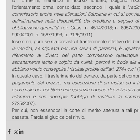
Gli Ermellini, ritenendo il ricorso fondato, colgono l'oc
l'orientamento ormai consolidato, secondo il quale è "
radic
commissorio anche nelle alienazioni fiduciarie in cui si convie
definitivamente nella disponibilità del creditore a seguito d
obbligazione garantita
" (cfr. Cass. n. 4514/2018; n. 8957/290
9900/2001; n. 1567/1996; n. 2126/1991).
Insomma, pure se sia previsto il trasferimento effettivo del ben
la vendita, se stipulata per una causa di garanzia, è ugualme
riferimento al divieto del patto commissorio qualunque
astrattamente lecito è colpito da nullità, perché in frode alla 
abbiano voluto conseguire i risultati proibiti dall'art. 2744 c.c.
" 
In questo caso, il trasferimento del denaro, da parte del compra
pagamento del prezzo, ma esecuzione di un mutuo ed il tra
serve solo per costituire una garanzia capace di evolversi a se
adempia e non adempia l'obbligo di restituire le somme
2725/2007).
Per cui, non essendosi la corte di merito attenuta a tali pri
cassata. Parola al giudice del rinvio.