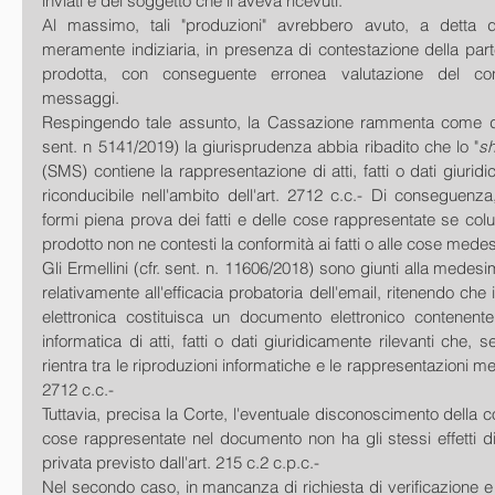
inviati e del soggetto che li aveva ricevuti.
Al massimo, tali "produzioni" avrebbero avuto, a detta del
meramente indiziaria, in presenza di contestazione della parte
prodotta, con conseguente erronea valutazione del cont
messaggi.
Respingendo tale assunto, la Cassazione rammenta come di 
sent. n 5141/2019) la giurisprudenza abbia ribadito che lo "
sh
(SMS) contiene la rappresentazione di atti, fatti o dati giuridi
riconducibile nell'ambito dell'art. 2712 c.c.- Di conseguenza,
formi piena prova dei fatti e delle cose rappresentate se colui
prodotto non ne contesti la conformità ai fatti o alle cose mede
Gli Ermellini (cfr. sent. n. 11606/2018) sono giunti alla medes
relativamente all'efficacia probatoria dell'email, ritenendo che
elettronica costituisca un documento elettronico contenente
informatica di atti, fatti o dati giuridicamente rilevanti che, s
rientra tra le riproduzioni informatiche e le rappresentazioni mec
2712 c.c.-
Tuttavia, precisa la Corte, l'eventuale disconoscimento della conf
cose rappresentate nel documento non ha gli stessi effetti di q
privata previsto dall'art. 215 c.2 c.p.c.-
Nel secondo caso, in mancanza di richiesta di verificazione e d