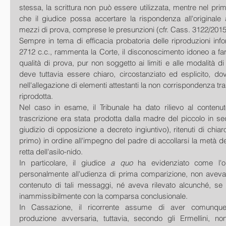
stessa, la scrittura non può essere utilizzata, mentre nel pri
che il giudice possa accertare la rispondenza all'originale a
mezzi di prova, comprese le presunzioni (cfr. Cass. 3122/2015
Sempre in tema di efficacia probatoria delle riproduzioni inform
2712 c.c., rammenta la Corte, il disconoscimento idoneo a fa
qualità di prova, pur non soggetto ai limiti e alle modalità di cu
deve tuttavia essere chiaro, circostanziato ed esplicito, do
nell'allegazione di elementi attestanti la non corrispondenza tra r
riprodotta.
Nel caso in esame, il Tribunale ha dato rilievo al contenut
trascrizione era stata prodotta dalla madre del piccolo in sed
giudizio di opposizione a decreto ingiuntivo), ritenuti di chiaro 
primo) in ordine all'impegno del padre di accollarsi la metà del
retta dell'asilo-nido.
In particolare, il giudice
 a quo 
ha evidenziato come l'o
personalmente all'udienza di prima comparizione, non aveva co
contenuto di tali messaggi, né aveva rilevato alcunché, se
inammissibilmente con la comparsa conclusionale.
In Cassazione, il ricorrente assume di aver comunque "
produzione avversaria, tuttavia, secondo gli Ermellini, non