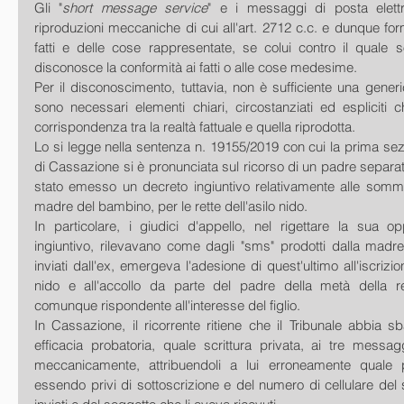
Gli "
short message service
" e i messaggi di posta elettro
riproduzioni meccaniche di cui all'art. 2712 c.c. e dunque fo
fatti e delle cose rappresentate, se colui contro il quale 
disconosce la conformità ai fatti o alle cose medesime.
Per il disconoscimento, tuttavia, non è sufficiente una gener
sono necessari elementi chiari, circostanziati ed espliciti 
corrispondenza tra la realtà fattuale e quella riprodotta.
Lo si legge nella sentenza n. 19155/2019 con cui la prima sezio
di Cassazione si è pronunciata sul ricorso di un padre separato
stato emesso un decreto ingiuntivo relativamente alle somme
madre del bambino, per le rette dell'asilo nido.
In particolare, i giudici d'appello, nel rigettare la sua op
ingiuntivo, rilevavano come dagli "sms" prodotti dalla madre
inviati dall'ex, emergeva l'adesione di quest'ultimo all'iscrizion
nido e all'accollo da parte del padre della metà della re
comunque rispondente all'interesse del figlio.
In Cassazione, il ricorrente ritiene che il Tribunale abbia sb
efficacia probatoria, quale scrittura privata, ai tre messaggi 
meccanicamente, attribuendoli a lui erroneamente quale p
essendo privi di sottoscrizione e del numero di cellulare del 