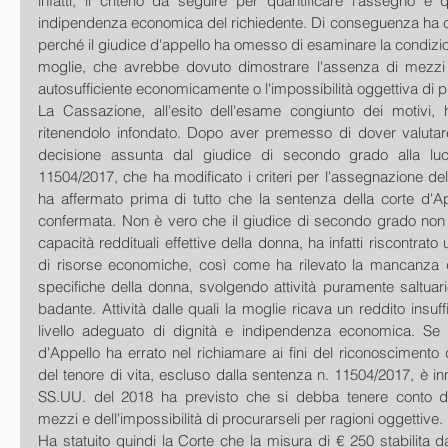
infatti, il criterio da seguire per quantificare l'assegno è q
indipendenza economica del richiedente. Di conseguenza ha ce
perché il giudice d'appello ha omesso di esaminare la condizion
moglie, che avrebbe dovuto dimostrare l'assenza di mezzi 
autosufficiente economicamente o l'impossibilità oggettiva di p
La Cassazione, all'esito dell'esame congiunto dei motivi, ha
ritenendolo infondato. Dopo aver premesso di dover valutare 
decisione assunta dal giudice di secondo grado alla luc
11504/2017, che ha modificato i criteri per l'assegnazione dell
ha affermato prima di tutto che la sentenza della corte d'A
confermata. Non è vero che il giudice di secondo grado non h
capacità reddituali effettive della donna, ha infatti riscontrato 
di risorse economiche, così come ha rilevato la mancanza di
specifiche della donna, svolgendo attività puramente saltuar
badante. Attività dalle quali la moglie ricava un reddito insuffi
livello adeguato di dignità e indipendenza economica. Se 
d'Appello ha errato nel richiamare ai fini del riconoscimento de
del tenore di vita, escluso dalla sentenza n. 11504/2017, è inn
SS.UU. del 2018 ha previsto che si debba tenere conto del
mezzi e dell'impossibilità di procurarseli per ragioni oggettive.
Ha statuito quindi la Corte che la misura di € 250 stabilita d