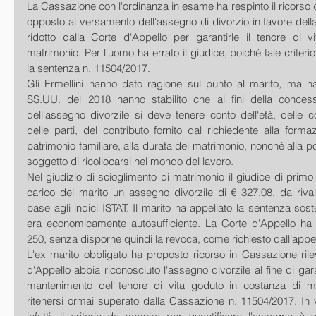
La Cassazione con l'ordinanza in esame ha respinto il ricorso de
opposto al versamento dell'assegno di divorzio in favore dell
ridotto dalla Corte d'Appello per garantirle il tenore di vi
matrimonio. Per l'uomo ha errato il giudice, poiché tale criter
la sentenza n. 11504/2017.
Gli Ermellini hanno dato ragione sul punto al marito, ma ha
SS.UU. del 2018 hanno stabilito che ai fini della concess
dell'assegno divorzile si deve tenere conto dell'età, delle 
delle parti, del contributo fornito dal richiedente alla formaz
patrimonio familiare, alla durata del matrimonio, nonché alla pos
soggetto di ricollocarsi nel mondo del lavoro.
Nel giudizio di scioglimento di matrimonio il giudice di prim
carico del marito un assegno divorzile di € 327,08, da rival
base agli indici ISTAT. Il marito ha appellato la sentenza sos
era economicamente autosufficiente. La Corte d'Appello ha r
250, senza disporne quindi la revoca, come richiesto dall'appel
L'ex marito obbligato ha proposto ricorso in Cassazione ril
d'Appello abbia riconosciuto l'assegno divorzile al fine di garan
mantenimento del tenore di vita goduto in costanza di mat
ritenersi ormai superato dalla Cassazione n. 11504/2017. In vi