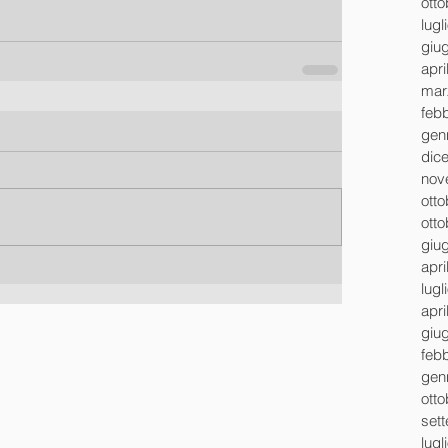
ott
lugl
giu
apri
mar
feb
gen
dic
nov
ott
ott
giu
apri
lugl
apri
giu
feb
gen
ott
set
lugl