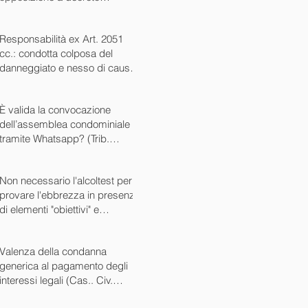
ingiuntivo (Cass. Civ. SS.UU.
sent. 26727 15/10/2024)
Responsabilità ex Art. 2051
cc.: condotta colposa del
danneggiato e nesso di causa
(Cass. Civ. sez. III ord. n.
24799 del 16/09/2024)
È valida la convocazione
dell’assemblea condominiale
tramite Whatsapp? (Trib.
Avellino sent. 1705 08/10/2024)
Non necessario l'alcoltest per
provare l'ebbrezza in presenza
di elementi "obiettivi" e
sintomatici (Cass. Pen. Sez. IV
sent. n. 20763 del 27/05/2024)
Valenza della condanna
generica al pagamento degli
interessi legali (Cas.. Civ.
SS.UU. sent. n. 12449