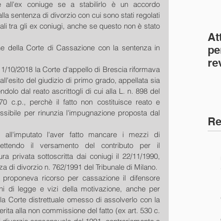
 all'ex coniuge se a stabilirlo è un accordo 
lla sentenza di divorzio con cui sono stati regolati 
ali tra gli ex coniugi, anche se questo non è stato 
At
e della Corte di Cassazione con la sentenza in 
pe
re
1/10/2018 la Corte d'appello di Brescia riformava 
co
'esito del giudizio di primo grado, appellata sia 
(C
dolo dal reato ascrittogli di cui alla L. n. 898 del 
70 c.p., perchè il fatto non costituisce reato e 
sibile per rinunzia l'impugnazione proposta dal 
Re
a all'imputato l'aver fatto mancare i mezzi di 
ettendo il versamento del contributo per il 
ura privata sottoscritta dai coniugi il 22/11/1990, 
za di divorzio n. 762/1991 del Tribunale di Milano.
 proponeva ricorso per cassazione il difensore 
ni di legge e vizi della motivazione, anche per 
a Corte distrettuale omesso di assolverlo con la 
erita alla non commissione del fatto (ex art. 530 c. 