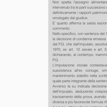
Non spetta l'assegno alimentare
intervenuto tra le parti successivo a
definitivamente i rapporti patrimoni
omologato dal giudice.
E’ quanto afferma la sesta sezion
commento.
Nello specifico, con sentenza del 1
la decisione di condanna emessa all
dal P.G. che dall'imputato, assolven
1970, ex art. 12 
sexies
 e art. 5
dichiarando, al contempo, inammis
P.G.
L'imputazione iniziale contestav
sussistenza all'ex coniuge, om
mantenimento stabilito nella scritt
quale parte integrante della senten
Avverso la su indicata decisione
dell'imputato, deducendo violazio
travisamento della prova, avendo l
diversa e più favorevole formula rif