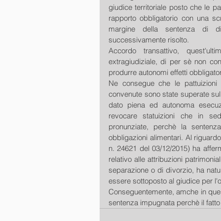
giudice territoriale posto che le p
rapporto obbligatorio con una scri
margine della sentenza di 
successivamente risolto.
Accordo transattivo, quest'ult
extragiudiziale, di per sè non con
produrre autonomi effetti obbligator
Ne consegue che le pattuizioni 
convenute sono state superate sull
dato piena ed autonoma esecuzi
revocare statuizioni che in sed
pronunziate, perchè la sentenza
obbligazioni alimentari. Al riguard
n. 24621 del 03/12/2015) ha afferma
relativo alle attribuzioni patrimonial
separazione o di divorzio, ha natu
essere sottoposto al giudice per l
Conseguentemente, amche in questo
sentenza impugnata perchè il fatto