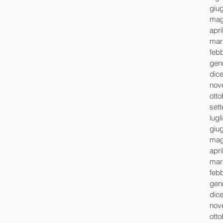
giu
mag
apri
mar
feb
gen
dic
nov
ott
set
lugl
giu
mag
apri
mar
feb
gen
dic
nov
ott