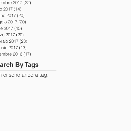
tembre 2017
(22)
22 post
io 2017
(14)
14 post
gno 2017
(20)
20 post
gio 2017
(20)
20 post
le 2017
(15)
15 post
zo 2017
(20)
20 post
braio 2017
(23)
23 post
naio 2017
(13)
13 post
tembre 2016
(17)
17 post
arch By Tags
 ci sono ancora tag.