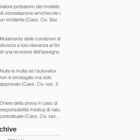
07/05/2024)
Valore probatorio del modello
di constatazione amichevole di
un incidente (Cass. Civ. Sez. III
ord. n. 15431 del 03/06/2024)
Mutamento delle condizioni di
divorzio e loro rilevanza ai fini
di una revisione dell'assegno
(Cass. Civ. Sez. I ord. n. 13175
del 14/05/2024)
Nulla la multa se l'autovelox
non è omologato ma solo
approvato (Cass. Civ. sez. II
ord. n. 10505/2024)
Onere della prova in caso di
responsabilità medica di natura
contrattuale (Cass. Civ. sez. III
ord. 5922 del 05/03/2024)
chive