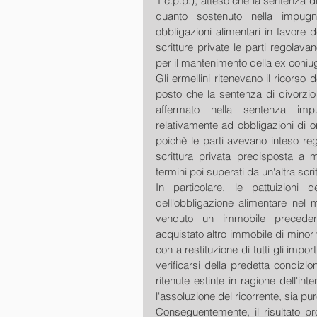
1 c.p.p.), atteso che la sentenza d
quanto sostenuto nella impugn
obbligazioni alimentari in favore
scritture private le parti regolavan
per il mantenimento della ex coniuge
Gli ermellini ritenevano il ricorso
posto che la sentenza di divorzi
affermato nella sentenza imp
relativamente ad obbligazioni di or
poichè le parti avevano inteso reg
scrittura privata predisposta a m
termini poi superati da un'altra scr
In particolare, le pattuizioni d
dell'obbligazione alimentare nel 
venduto un immobile precedent
acquistato altro immobile di minor 
con a restituzione di tutti gli import
verificarsi della predetta condizio
ritenute estinte in ragione dell'i
l'assoluzione del ricorrente, sia pu
Conseguentemente, il risultato pr