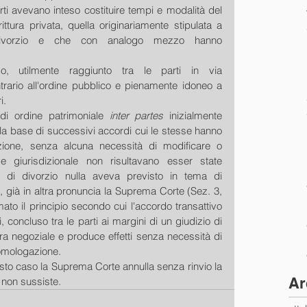
arti avevano inteso costituire tempi e modalità del 
ttura privata, quella originariamente stipulata a 
divorzio e che con analogo mezzo hanno 
imo, utilmente raggiunto tra le parti in via 
trario all'ordine pubblico e pienamente idoneo a 
i.
di ordine patrimoniale 
inter partes
 inizialmente 
a base di successivi accordi cui le stesse hanno 
one, senza alcuna necessità di modificare o 
e giurisdizionale non risultavano esser state 
 di divorzio nulla aveva previsto in tema di 
o, già in altra pronuncia la Suprema Corte (Sez. 3, 
to il principio secondo cui l'accordo transattivo 
i, concluso tra le parti ai margini di un giudizio di 
ra negoziale e produce effetti senza necessità di 
'omologazione.
 caso la Suprema Corte annulla senza rinvio la 
Ar
 non sussiste.