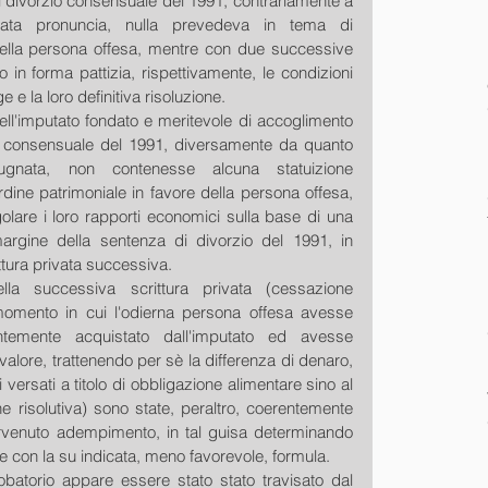
i divorzio consensuale del 1991, contrariamente a 
ata pronuncia, nulla prevedeva in tema di 
 della persona offesa, mentre con due successive 
o in forma pattizia, rispettivamente, le condizioni 
 e la loro definitiva risoluzione.
 dell'imputato fondato e meritevole di accoglimento 
o consensuale del 1991, diversamente da quanto 
ugnata, non contenesse alcuna statuizione 
dine patrimoniale in favore della persona offesa, 
olare i loro rapporti economici sulla base di una 
argine della sentenza di divorzio del 1991, in 
ittura privata successiva.
ella successiva scrittura privata (cessazione 
momento in cui l'odierna persona offesa avesse 
emente acquistato dall'imputato ed avesse 
valore, trattenendo per sè la differenza di denaro, 
i versati a titolo di obbligazione alimentare sino al 
ne risolutiva) sono state, peraltro, coerentemente 
ntervenuto adempimento, in tal guisa determinando 
re con la su indicata, meno favorevole, formula.
obatorio appare essere stato stato travisato dal 