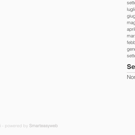
set
lugl
giu
mag
apri
mar
feb
gen
set
Se
Non
ti - powered by
Smarteasyweb