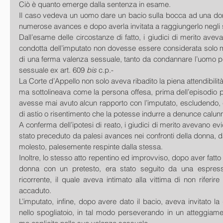
Ciò è quanto emerge dalla sentenza in esame.
Il caso vedeva un uomo dare un bacio sulla bocca ad una donn
numerose avances e dopo averla invitata a raggiungerlo negli s
Dall’esame delle circostanze di fatto, i giudici di merito avev
condotta dell’imputato non dovesse essere considerata solo m
di una ferma valenza sessuale, tanto da condannare l’uomo per i
sessuale ex art. 609 
bis
 c.p.-
La Corte d’Appello non solo aveva ribadito la piena attendibilità
ma sottolineava come la persona offesa, prima dell’episodio p
avesse mai avuto alcun rapporto con l’imputato, escludendo, c
di astio o risentimento che la potesse indurre a denunce calun
A conferma dell’ipotesi di reato, i giudici di merito avevano evid
stato preceduto da palesi avances nei confronti della donna, dal
molesto, palesemente respinte dalla stessa. 
Inoltre, lo stesso atto repentino ed improvviso, dopo aver fatto c
donna con un pretesto, era stato seguito da una espress
ricorrente, il quale aveva intimato alla vittima di non riferir
accaduto.
L’imputato, infine, dopo avere dato il bacio, aveva invitato la
nello spogliatoio, in tal modo perseverando in un atteggiame