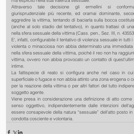
ma esplicito nella sua valenza sessuale.
Attraverso tale decisione gli ermellini si conforman
giurisprudenziale più recente, ed oramai dominante, second
aggredire la vittima, tentando di baciarla sulla bocca costitui
(anche al solo stadio del tentativo), in quanto trattasi di una
nella sfera sessuale della vittima (Cass. pen., Sez. III, n. 4355
E', infatti, configurabile il tentativo di violenza sessuale in tutti i
violenta o minacciosa non abbia determinato una immediata e
nella sfera sessuale della vittima, poiché il reo non ha raggiunt
vittima, ovvero non abbia provocato un contatto di quest'ultima
intime.
La fattispecie di reato si configura anche nel caso in cui i
superficiale o fugace e non abbia attinto una zona erogena o co
per la reazione della vittima o per altri fattori del tutto indipen
soggetto agente.
Viene presa in considerazione una definizione di atto come d
senso oggettivo, indipendentemente dalle intenzioni dell'a
essere consapevole della natura “sessuale” dell'atto posto in 
condotta cosciente e volontaria.