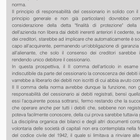
norma.
Il principio di responsabilità del cessionario in solido con il
principio generale e non già particolare) dovrebbe com
considerazione della detta "finalità di protezione" della
dell'azienda non libera dai debiti inerenti anteriori il cedente, 
dei creditori, starebbe ad implicare che automaticamente è sor
capo all'acquirente, permanendo un'obbligazione di garanzia p
all'alienante, che solo il consenso dei creditori sarebbe i
rendendo unico debitore il cessionario.
In questa prospettiva, il II comma dell'articolo in esame
indiscutibile da parte del cessionario la conoscenza dei debiti in
varrebbe a liberarlo dei debiti non iscritti di cui abbia avuto c
Il II comma della norma avrebbe dunque la funzione, non già
responsabilità del cessionario ai debiti registrati, bensì quel
essi l'acquirente possa sottrarsi, fermo restando che la suc
che operare anche per tutti i debiti che, sebbene non registr
poteva facilmente conoscere, della cui prova sarebbe tuttavia g
La disciplina organica dei bilanci e degli altri documenti contab
volontaria delle società di capitali non era contemplata nella f
del codice civile del 1942, il quale si limitava a rinviare all