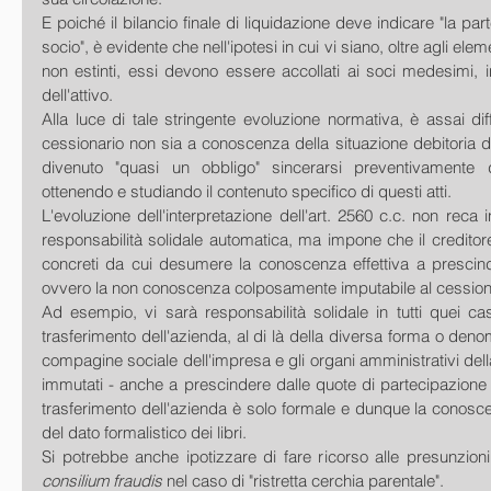
E poiché il bilancio finale di liquidazione deve indicare "la par
socio", è evidente che nell'ipotesi in cui vi siano, oltre agli eleme
non estinti, essi devono essere accollati ai soci medesimi, in
dell'attivo.
Alla luce di tale stringente evoluzione normativa, è assai diff
cessionario non sia a conoscenza della situazione debitoria d
divenuto "quasi un obbligo" sincerarsi preventivamente d
ottenendo e studiando il contenuto specifico di questi atti.
L'evoluzione dell'interpretazione dell'art. 2560 c.c. non reca in 
responsabilità solidale automatica, ma impone che il creditore 
concreti da cui desumere la conoscenza effettiva a prescind
ovvero la non conoscenza colposamente imputabile al cession
Ad esempio, vi sarà responsabilità solidale in tutti quei casi
trasferimento dell'azienda, al di là della diversa forma o denom
compagine sociale dell'impresa e gli organi amministrativi dell
immutati - anche a prescindere dalle quote di partecipazione -, 
trasferimento dell'azienda è solo formale e dunque la conoscen
del dato formalistico dei libri.
consilium fraudis
 nel caso di "ristretta cerchia parentale".