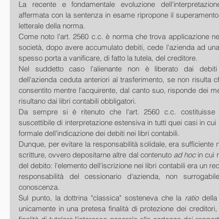
La recente e fondamentale evoluzione dell'interpretazione
affermata con la sentenza in esame ripropone il superamento 
letterale della norma.
Come noto l'art. 2560 c.c. è norma che trova applicazione ne
società, dopo avere accumulato debiti, cede l'azienda ad una 
spesso porta a vanificare, di fatto la tutela, del creditore.
Nel suddetto caso l'alienante non è liberato dai debiti in
dell'azienda ceduta anteriori al trasferimento, se non risulta ch
consentito mentre l'acquirente, dal canto suo, risponde dei me
risultano dai libri contabili obbligatori.
Da sempre si è ritenuto che l'art. 2560 c.c. costituisse
suscettibile di interpretazione estensiva in tutti quei casi in cui n
formale dell'indicazione dei debiti nei libri contabili.
Dunque, per evitare la responsabilità solidale, era sufficiente
scritture, ovvero depositarne altre dal contenuto 
ad hoc
 in cui
del debito: l'elemento dell'iscrizione nei libri contabili era un req
responsabilità del cessionario d'azienda, non surrogabil
conoscenza.
Sul punto, la dottrina "classica" sosteneva che la 
ratio
 della
unicamente in una pretesa finalità di protezione dei creditori, 