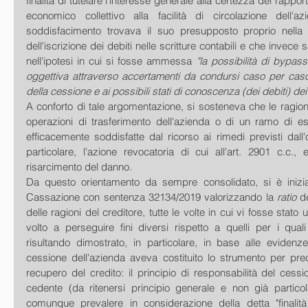
finalità di tutelare l'interesse generale alla certezza dei rapporti 
economico collettivo alla facilità di circolazione dell'azie
soddisfacimento trovava il suo presupposto proprio nella 
dell'iscrizione dei debiti nelle scritture contabili e che invece 
nell'ipotesi in cui si fosse ammessa 
"la possibilità di bypass
oggettiva attraverso accertamenti da condursi caso per caso in
della cessione e ai possibili stati di conoscenza (dei debiti) de
A conforto di tale argomentazione, si sosteneva che le ragioni 
operazioni di trasferimento dell'azienda o di un ramo di e
efficacemente soddisfatte dal ricorso ai rimedi previsti dall'o
particolare, l'azione revocatoria di cui all'art. 2901 c.c., e
risarcimento del danno.
Da questo orientamento da sempre consolidato, si è inizia
Cassazione con sentenza 32134/2019 valorizzando la 
ratio 
d
delle ragioni del creditore, tutte le volte in cui vi fosse stato 
volto a perseguire fini diversi rispetto a quelli per i quali 
risultando dimostrato, in particolare, in base alle evidenze
cessione dell'azienda aveva costituito lo strumento per precl
recupero del credito: il principio di responsabilità del cessio
cedente (da ritenersi principio generale e non già partico
comunque prevalere in considerazione della detta "finalità 