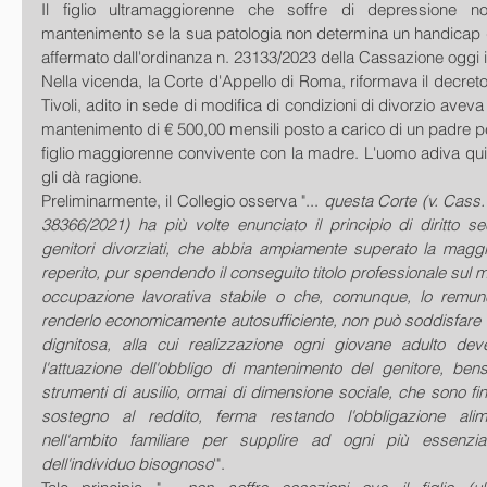
Il figlio ultramaggiorenne che soffre di depressione no
mantenimento se la sua patologia non determina un handicap 
affermato dall'ordinanza n. 23133/2023 della Cassazione oggi
Nella vicenda, la Corte d'Appello di Roma, riformava il decreto c
Tivoli, adito in sede di modifica di condizioni di divorzio aveva
mantenimento di € 500,00 mensili posto a carico di un padre pe
figlio maggiorenne convivente con la madre. L'uomo adiva quin
gli dà ragione.
Preliminarmente, il Collegio osserva "... 
questa Corte (v. Cass.
38366/2021) ha più volte enunciato il principio di diritto seco
genitori divorziati, che abbia ampiamente superato la maggi
reperito, pur spendendo il conseguito titolo professionale sul m
occupazione lavorativa stabile o che, comunque, lo remune
renderlo economicamente autosufficiente, non può soddisfare l
dignitosa, alla cui realizzazione ogni giovane adulto dev
l'attuazione dell'obbligo di mantenimento del genitore, bensì
strumenti di ausilio, ormai di dimensione sociale, che sono fin
sostegno al reddito, ferma restando l'obbligazione alim
nell'ambito familiare per supplire ad ogni più essenzia
dell'individuo bisognoso
'".