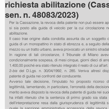
richiesta abilitazione (Cass
sen. n. 48083/2023)
Per la Cassazione, la revoca della patente non può essere appli
si sia posto alla guida di veicolo per la cui circolazione n
abilitazione.
Il caso trae origine dalla condotta assunta da un soggetto c
guida di un monopattino in stato di ebrezza e, a seguito della 
mezzo su un tratto urbano, aveva provocato un sinistro stradal
In ragione di tali circostanze, il Tribunale di Milano avev
condizionalmente sospesa, di mesi cinque, giorni dieci di arr
1.400,00 poiché era stato ritenuto integrato il reato di cui all'art. 
2-
bis
 del D.Lgs. n. 30/04/1992, n. 285. Veniva altresì disp
patente di guida nei confronti del conducente.
Avverso tale decisione, l'imputato ho proposto ricorso di
legittimità, lamentando, in particolare, l'erroneità della decision
merito aveva disposto la revoca della patente di guida nei suoi co
ha infatti ritenuto che la sentenza di primo grado sia stata
dell'interpretazione resa dalla giurisprudenza di legittimità 
quale la sanzione amministrativa accessoria della revoca 