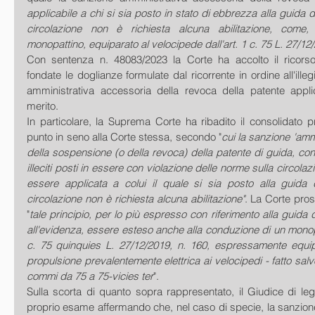
applicabile a chi si sia posto in stato di ebbrezza alla guida di
circolazione non è richiesta alcuna abilitazione, come, 
monopattino, equiparato al velocipede dall'art. 1 c. 75 L. 27/12
Con sentenza n. 48083/2023 la Corte ha accolto il ricorso
fondate le doglianze formulate dal ricorrente in ordine all'illegi
amministrativa accessoria della revoca della patente appli
merito.
In particolare, la Suprema Corte ha ribadito il consolidato pri
punto in seno alla Corte stessa, secondo "
cui la sanzione 'amm
della sospensione (o della revoca) della patente di guida, co
illeciti posti in essere con violazione delle norme sulla circolaz
essere applicata a colui il quale si sia posto alla guida d
circolazione non è richiesta alcuna abilitazione"
. La Corte pro
"
tale principio, per lo più espresso con riferimento alla guida 
all'evidenza, essere esteso anche alla conduzione di un monopat
c. 75 quinquies L. 27/12/2019, n. 160, espressamente equipa
propulsione prevalentemente elettrica ai velocipedi - fatto salv
commi da 75 a 75-vicies ter
".
Sulla scorta di quanto sopra rappresentato, il Giudice di legit
proprio esame affermando che, nel caso di specie, la sanzione