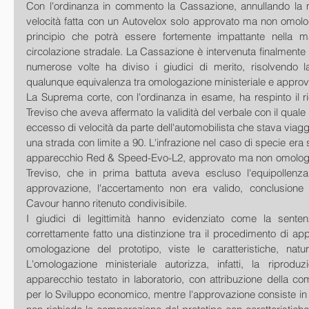
Con l'ordinanza in commento la Cassazione, annullando la 
velocità fatta con un Autovelox solo approvato ma non omolo
principio che potrà essere fortemente impattante nella ma
circolazione stradale. La Cassazione è intervenuta finalmente
numerose volte ha diviso i giudici di merito, risolvendo 
qualunque equivalenza tra omologazione ministeriale e approv
La Suprema corte, con l'ordinanza in esame, ha respinto il r
Treviso che aveva affermato la validità del verbale con il quale 
eccesso di velocità da parte dell'automobilista che stava viagg
una strada con limite a 90. L'infrazione nel caso di specie era 
apparecchio Red & Speed-Evo-L2, approvato ma non omologato.
Treviso, che in prima battuta aveva escluso l'equipollenz
approvazione, l'accertamento non era valido, conclusione 
Cavour hanno ritenuto condivisibile.
I giudici di legittimità hanno evidenziato come la sente
correttamente fatto una distinzione tra il procedimento di app
omologazione del prototipo, viste le caratteristiche, natura
L'omologazione ministeriale autorizza, infatti, la riprodu
apparecchio testato in laboratorio, con attribuzione della co
per lo Sviluppo economico, mentre l'approvazione consiste in