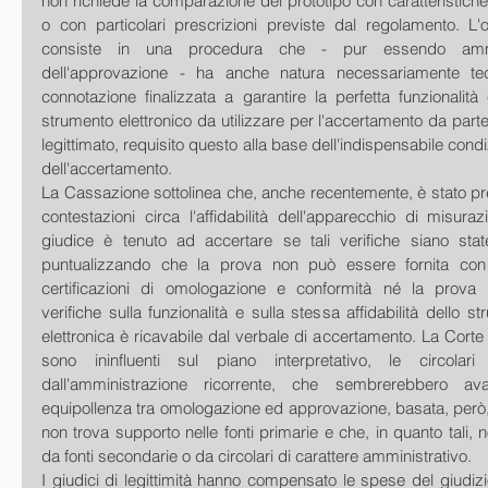
non richiede la comparazione del prototipo con caratteristiche 
o con particolari prescrizioni previste dal regolamento. L'o
consiste in una procedura che - pur essendo ammini
dell'approvazione - ha anche natura necessariamente tec
connotazione finalizzata a garantire la perfetta funzionalità 
strumento elettronico da utilizzare per l'accertamento da parte 
legittimato, requisito questo alla base dell'indispensabile condiz
dell'accertamento.
La Cassazione sottolinea che, anche recentemente, è stato pre
contestazioni circa l'affidabilità dell'apparecchio di misurazi
giudice è tenuto ad accertare se tali verifiche siano stat
puntualizzando che la prova non può essere fornita con 
certificazioni di omologazione e conformità né la prova d
verifiche sulla funzionalità e sulla stessa affidabilità dello st
elettronica è ricavabile dal verbale di accertamento. La Corte h
sono ininfluenti sul piano interpretativo, le circolari m
dall'amministrazione ricorrente, che sembrerebbero ava
equipollenza tra omologazione ed approvazione, basata, però,
non trova supporto nelle fonti primarie e che, in quanto tali,
da fonti secondarie o da circolari di carattere amministrativo.
I giudici di legittimità hanno compensato le spese del giudizio,