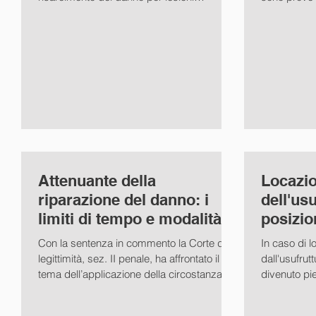
micropermanenti, il...
essere...
Attenuante della
Locazi
riparazione del danno: i
dell'usu
limiti di tempo e modalità
posizio
di applicazione (Cass. Pen.
Civ. sez
Con la sentenza in commento la Corte di
In caso di 
sez
legittimità, sez. II penale, ha affrontato il
dall'usufrut
tema dell’applicazione della circostanza
divenuto pi
attenuante...
neutralizzar