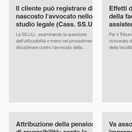
Il cliente può registrare di
Effetti
nascosto l'avvocato nello
della fa
studio legale (Cass. SS.UU.
assiste
20384/21)
durante 
Le SS.UU., esaminando la questione
Per il Tribu
dell'utilizzabilità o meno nel procedimento
ricoverato d
disciplinare contro l'avvocato della
della facolt
registrazione...
di...
Attribuzione della pensione
Va asso