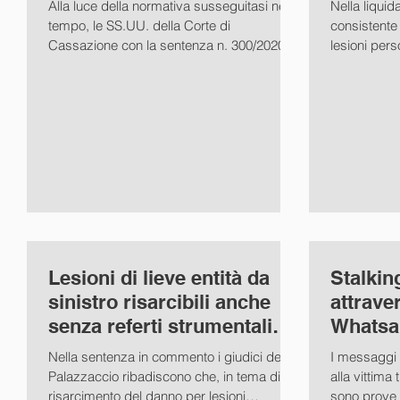
Alla luce della normativa susseguitasi nel
Nella liquid
Civ., se
tempo, le SS.UU. della Corte di
consistente 
Cassazione con la sentenza n. 300/2020
lesioni per
affrontano il tema...
l'assistenza.
Lesioni di lieve entità da
Stalkin
sinistro risarcibili anche
attrave
senza referti strumentali
Whatsap
(Cass. Civ. sez. III
III sent
Nella sentenza in commento i giudici del
I messaggi m
Palazzaccio ribadiscono che, in tema di
alla vittima
risarcimento del danno per lesioni
sono prove