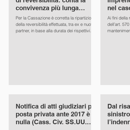
di reversibilità: conta la
imprend
convivenza più lunga
nel cas
(Cass. Civ. sez. I ord.
manteni
Per la Cassazione è corretta la ripartizione
Ai fini dell
minore
della reversibilità effettuata, tra ex e nuovo
dell’art. 57
partner, in base alla durata dei rispettivi...
manteniment
essere valut
Notifica di atti giudiziari per
Dal ris
posta privata ante 2017 è
sinistro
nulla (Cass. Civ. SS.UU.
l’indenn
sent. 10/01/2020
accomp