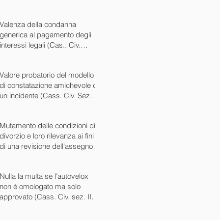
sintomatici (Cass. Pen. Sez. IV
sent. n. 20763 del 27/05/2024)
Valenza della condanna
generica al pagamento degli
interessi legali (Cas.. Civ.
SS.UU. sent. n. 12449
07/05/2024)
Valore probatorio del modello
di constatazione amichevole di
un incidente (Cass. Civ. Sez. III
ord. n. 15431 del 03/06/2024)
Mutamento delle condizioni di
divorzio e loro rilevanza ai fini
di una revisione dell'assegno
(Cass. Civ. Sez. I ord. n. 13175
del 14/05/2024)
Nulla la multa se l'autovelox
non è omologato ma solo
approvato (Cass. Civ. sez. II
ord. n. 10505/2024)