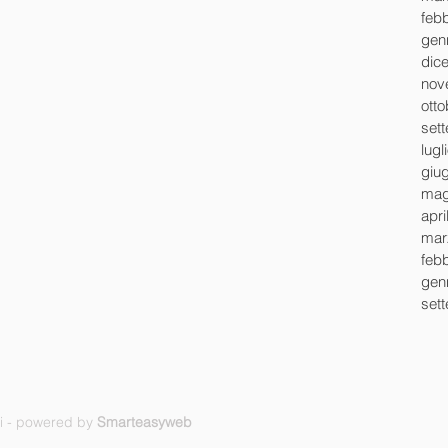
feb
gen
dic
nov
ott
set
lugl
giu
mag
apri
mar
feb
gen
set
ti - powered by
Smarteasyweb