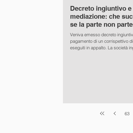
Decreto ingiuntivo e
mediazione: che su
se la parte non part
Tribunale, Firenze, se
Veniva emesso decreto ingiuntivo
pagamento di un corrispettivo di 
eseguiti in appalto. La società ing
63