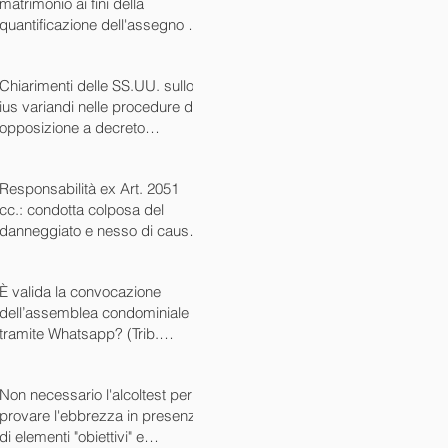
matrimonio ai fini della
quantificazione dell'assegno di
mantenimento (Cass. Civ. Sez.
I ord. 20507 24/07/2024)
Chiarimenti delle SS.UU. sullo
ius variandi nelle procedure di
opposizione a decreto
ingiuntivo (Cass. Civ. SS.UU.
sent. 26727 15/10/2024)
Responsabilità ex Art. 2051
cc.: condotta colposa del
danneggiato e nesso di causa
(Cass. Civ. sez. III ord. n.
24799 del 16/09/2024)
È valida la convocazione
dell’assemblea condominiale
tramite Whatsapp? (Trib.
Avellino sent. 1705 08/10/2024)
Non necessario l'alcoltest per
provare l'ebbrezza in presenza
di elementi "obiettivi" e