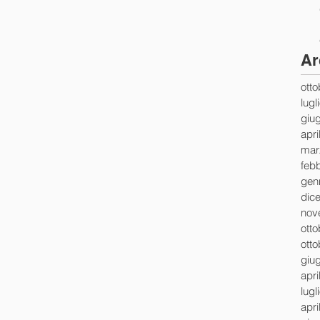
Ar
ott
lugl
giu
apri
mar
feb
gen
dic
nov
ott
ott
giu
apri
lugl
apri