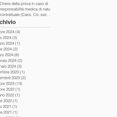
Onere della prova in caso di
responsabilità medica di natura
contrattuale (Cass. Civ. sez. III
ord. 5922 del 05/03/2024)
chivio
obre 2024
(4)
4 post
io 2024
(3)
3 post
gno 2024
(1)
1 post
le 2024
(2)
2 post
zo 2024
(6)
6 post
braio 2024
(2)
2 post
naio 2024
(3)
3 post
embre 2023
(1)
1 post
embre 2023
(2)
2 post
obre 2023
(13)
13 post
obre 2022
(1)
1 post
gno 2022
(1)
1 post
le 2022
(1)
1 post
io 2021
(1)
1 post
le 2021
(1)
1 post