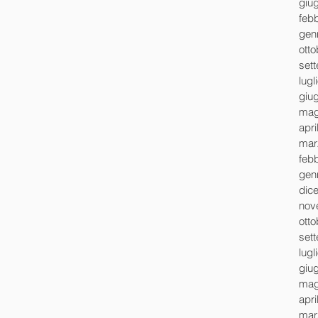
giu
feb
gen
ott
set
lugl
giu
mag
apri
mar
feb
gen
dic
nov
ott
set
lugl
giu
mag
apri
mar