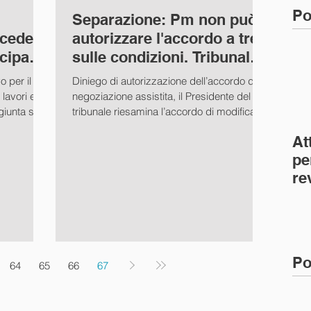
Po
Separazione: Pm non può
ccede
autorizzare l'accordo a tre
ecipa?
sulle condizioni. Tribunale,
z. II
Torino, sez. V
 per il
Diniego di autorizzazione dell’accordo di
lavori edili
negoziazione assistita, il Presidente del
iunta si...
tribunale riesamina l’accordo di modifica
delle...
At
pe
re
co
(C
Po
64
65
66
67